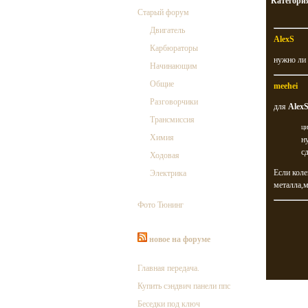
Категори
Старый форум
Двигатель
AlexS
Карбюраторы
нужно ли 
Начинающим
Общие
meehei
Разговорчики
для
Alex
Трансмиссия
ци
Химия
н
сд
Ходовая
Если коле
Электрика
металла,м
Фото Тюнинг
новое на форуме
Главная передача.
Купить сэндвич панели ппс
Беседки под ключ