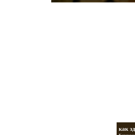
Мотоциклы Ура
а также про Байкеров,
разделы
как з