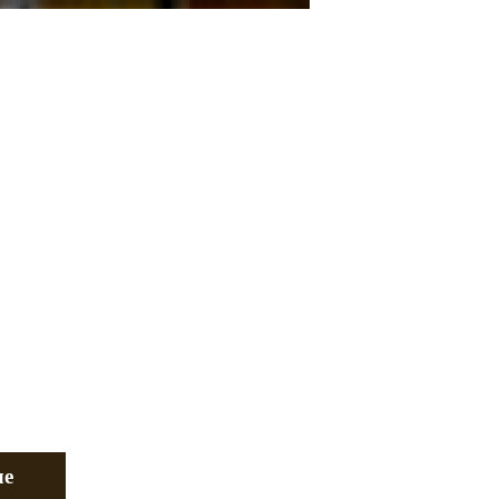
idik @ ИКОВ+ДНЕПР=ПОМОГИ ...
еловек @ ИКОВ+ДНЕПР=П� ...
ilon (томск) @ Не могу от� ...
ле
страницы