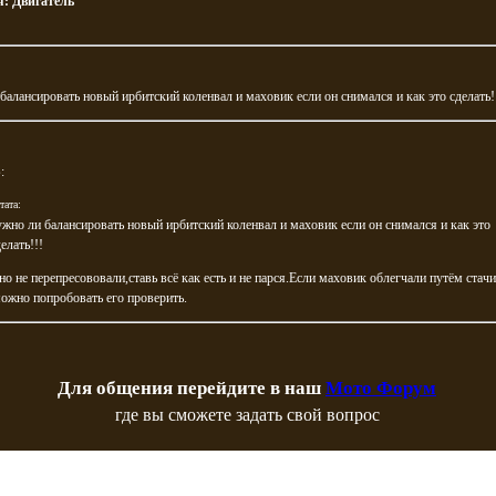
я:
Двигатель
балансировать новый ирбитский коленвал и маховик если он снимался и как это сделать!
S
:
тата:
ужно ли балансировать новый ирбитский коленвал и маховик если он снимался и как это
елать!!!
но не перепресововали,ставь всё как есть и не парся.Если маховик облегчали путём стач
ожно попробовать его проверить.
Для общения перейдите в наш
Мото Форум
где вы сможете задать свой вопрос