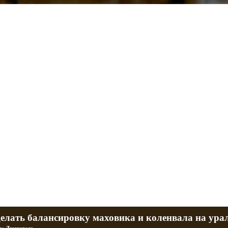
л и Днепр
 баб и гаражи
Большая коллекция фотографий тюнингованных уралов
R
Фотографии тюнинга урала и днепра
ч
тюнинг днепра и урала
P
делать балансировку маховика и коленвала на ура