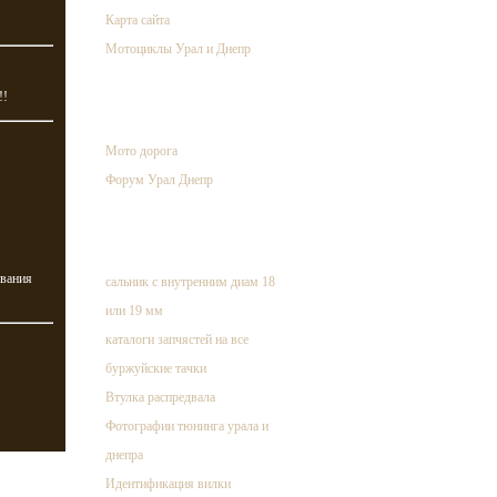
Карта сайта
Мотоциклы Урал и Днепр
!!
ссылки
Мото дорога
Форум Урал Днепр
случайная запись
ивания
сальник с внутренним диам 18
или 19 мм
каталоги запчястей на все
буржуйские тачки
Втулка распредвала
Фотографии тюнинга урала и
днепра
Идентификация вилки