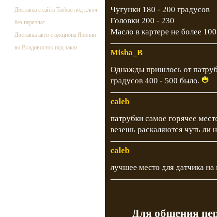
Чугунки 180 - 200 градусов
Доставка с сайта Taobao под ключ
Головки 200 - 230
без переплат
Масло в картере не более 100
Доставка авто с аукциона Японии
во Владивосток под заказ
Misha_B
Однажды пришлось от патрубк
градусов 400 - 500 было.
caleb
патрубки самое горячее место
везешь раскаляются чуть ли 
caleb
лучшее место для датчика на 
Для общения пе