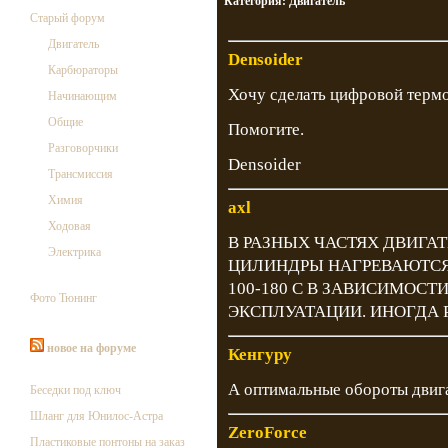
Категория:
Двигатель
Старый форум
Двигатель
Densoider
Карбюраторы
Хочу сделать цифровой терм
Начинающим
Общие
Помогите.
Разговорчики
Densoider
Трансмиссия
Химия
axl
Ходовая
В РАЗНЫХ ЧАСТЯХ ДВИГАТ
Электрика
ЦИЛИНДРЫ НАГРЕВАЮТСЯ 
100-180 С В ЗАВИСИМОС
Фото Тюнинг
ЭКСПЛУАТАЦИИ. ИНОГДА 
новое на форуме
Кенгуру
А оптимальные обороты двига
Беседки под ключ
Шланг для Юнилос-Астра
ZeroForce
Пластиковые понтоны на заказ