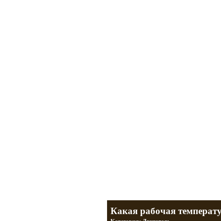
Мотоциклы Урал и Днепр
а также про Байкеров, баб и гаражи
Большая кол
Фотографии т
тюнинг днепр
разделы
Какая рабочая температу