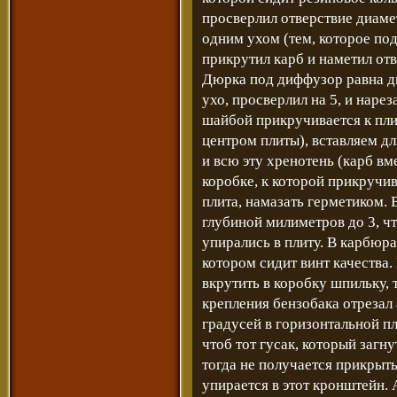
просверлил отверствие диаме
одним ухом (тем, которое по
прикрутил карб и наметил отв
Дюрка под диффузор равна ди
ухо, просверлил на 5, и наре
шайбой прикручивается к плит
центром плиты), вставляем д
и всю эту хренотень (карб вм
коробке, к которой прикручив
плита, намазать герметиком.
глубиной милиметров до 3, ч
упирались в плиту. В карбюр
котором сидит винт качества.
вкрутить в коробку шпильку, т
крепления бензобака отрезал
градусей в горизонтальной пл
чтоб тот гусак, который загнут
тогда не получается прикрыт
упирается в этот кронштейн.