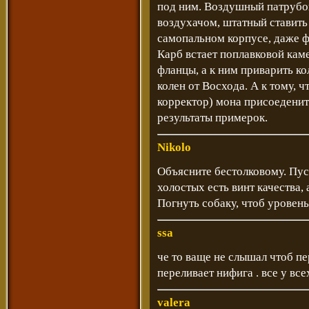
под ним. Воздушный патрубок
воздухачом, штатный ставить 
самопальном корпусе, даже ф
Карб встает поплавковой каме
фланцы, а к ним приварить кол
колен от Восхода. А к тому, ч
корректор) мона присоеденит
результаты примерок.
Nikolo
Объясните бестолковому. Пус
холостых есть винт качества, 
Погнуть собаку, чтоб уровень
ssa
че то ваще не слышал чтоб пе
переливает нифига . все у вс
valera