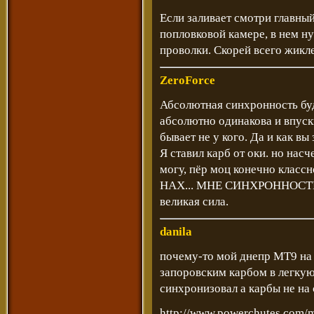
Если заливает смотри главны
попловковой камере, в нем н
проволки. Скорей всего жикл
ZeroForce
Абсолютная синхронность буд
абсолютно одинакова и впуск
бывает не у кого. Да и как вы
Я ставил карб от оки. но нас
могу, пёр моц конечно классн
НАХ... МНЕ СИНХРОННОСТЬ т
великая сила.
danila
почему-то мой днепр МТ9 на 
запоровским карбом в легкую,
синхронизовал а карбы не на
http://www.powerchutes.com/