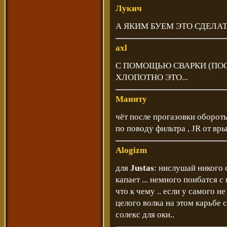
Лукич
А ЯКИМ БУЕМ ЭТО СДЕЛАТЬ
axl
С ПОМОЩЬЮ СВАРКИ (ПОС
ХЛОПОТНО ЭТО...
Маниту
чёт после прогазовки оборот
по поводу фильтра , JR от вр
Alogizm
для
Justas
: нислушай никого 
капает ... немного поибатся с
что к чему .. если у самого 
целого волка на этом карьбе с
солекс для оки..