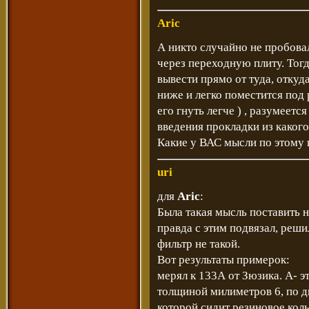
Aric
А никто случайно не пробова
через переходную плиту. Тогд
вывести прямо от туда, отку
ниже и легко поместится под 
его гнуть легче ) , разумеетс
введения прокладки из каког
Какие у ВАС мысли по этому
uri
для
Aric
:
Была такая мысль поставить н
правда с этим подвязал, реши
фильтр не такой.
Вот результаты примерок:
мерял к 133А от Зюзика. А- э
толщиной милиметров 6, по д
которой сидит резиновое коль