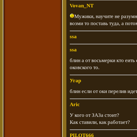
Vovan_NT
Мужики, научите не разумно
возми то поставь туда, а пото
ssa
ssa
блин а от восьмерки кто еить
оковского то.
Угар
блин если от оки перелив идет
Aric
У кого от ЗАЗа стоит?
Как ставили, как работает?
PILOT666