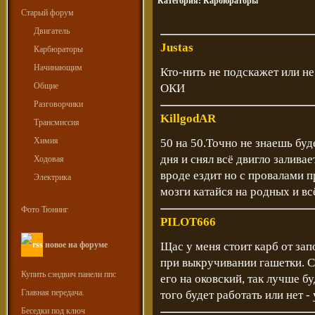
Категория:
Карбюраторы
Старый форум
Двигатель
Justas
Карбюраторы
Начинающим
Кто-нить не подскажет или н
Общие
ОКИ
Разговорчики
KillgodAR
Трансмиссия
Химия
50 на 50.Точно не знаешь буд
дня и снял всё двигло залива
Ходовая
вроде ездит но с провалами 
Электрика
мозги катайся на родных и вс
Фото Тюнинг
PILOT666
новое на форуме
Щас у меня стоит карб от зап
при выкручивании гашетки. 
Купить сэндвич панели ппс
его на оковский, так лучше б
Главная передача.
того будет работать или нет -
Беседки под ключ