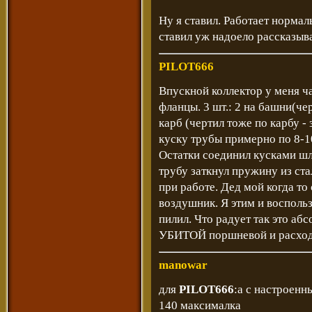
Ну я ставил. Работает нормал
ставил уж надоело рассказыва
PILOT666
Впускной коллектор у меня ча
фланцы. 3 шт.: 2 на башни(че
карб (чертил тоже по карбу -
куску трубы примерно по 8-10
Остатки соединил кусками шл
трубу заткнул пружину из ста
при работе. Дед мой когда то
воздушник. Я этим и воспольз
пилил. Что радует так это аб
УБИТОЙ поршневой и расход -
manowar
для
PILOT666
:а с настроенн
140 максималка