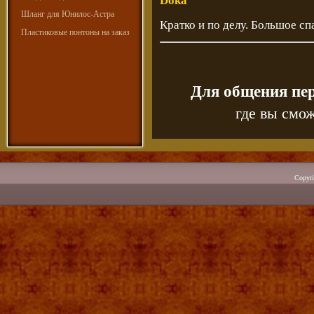
Doka
Шланг для Юнилос-Астра
Кратко и по делу. Большое сп
Пластиковые понтоны на заказ
Для общения пе
где вы смож
Copyr