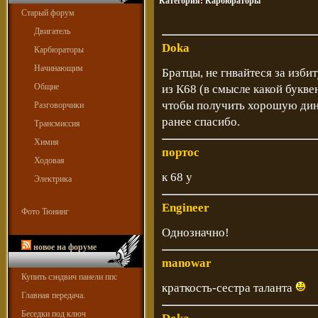
Категория:
Карбюраторы
Старый форум
Двигатель
Doka
Карбюраторы
Начинающим
Братцы, не гнвайтеся за изби
Общие
из К68 (в смысле какой букве
чтобы получить хорошую дина
Разговорчики
ранее спасибо.
Трансмиссия
Химия
портос
Ходовая
к 68 у
Электрика
Engineer
Фото Тюнинг
Однозначно!
новое на форуме
manowar
Купить сэндвич панели ппс
краткость-сестра таланта
Главная передача.
Беседки под ключ