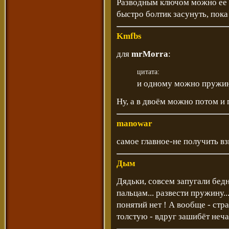
Разводным ключом можно ее з
быстро болтик засунуть, пока
Kmfbs
для
mrMorra
:
цитата:
и одному можно пружину
Ну, а в двоём можно потом и п
manowar
cамое главное-не получить в
Дым
Дядьки, совсем запугали бедн
пальцам... развести пружину..
понятий нет ! А вообще - стр
толстую - вдруг зашибёт неча