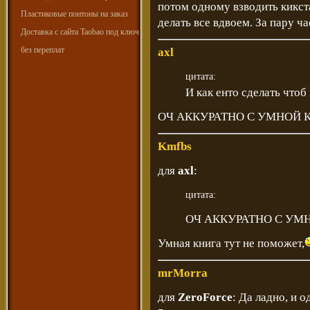
потом одному взводить кикс
Пластиковые понтоны на заказ
делать все вдвоем. За пару ч
Доставка с сайта Taobao под ключ
без переплат
axl
цитата:
И как енто сделать чтоб
ОЧ АККУРАТНО С УМНОЙ 
Kmfbs
для
axl
:
цитата:
ОЧ АККУРАТНО С УМ
Умная книга тут не поможет,
mrMorra
для
ZeroForce
: Да ладно, и 