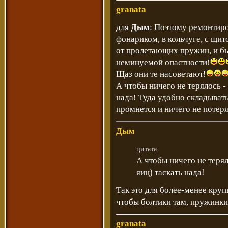
granata
для
Дым
: Поэтому ремонтиро
фонариком, в кольчуге, с щит
от пролетающих пружин, и бы
неминуемой опастности!
Щаз они те насоветают!
А чтобы ничего не терялось -
нада! Туда удобно складывать
промнется и ничего не потеря
Дым
цитата:
А чтобы ничего не терял
яиц) таскать нада!
Так это для более-менее круп
чтобы болтики там, пружинки
granata