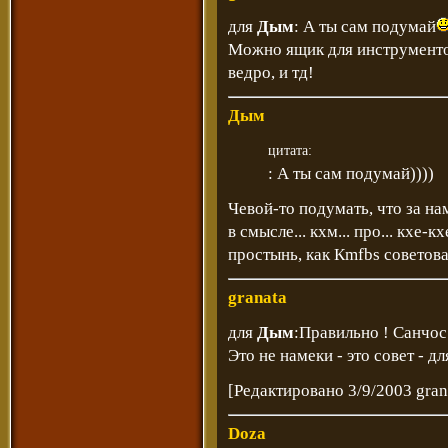
для
Дым
: А ты сам подумай
Можно ящик для инструментов
ведро, и тд!
Дым
цитата:
: А ты сам подумай))))
Чевой-то подумать, что за на
в смысле... кхм... про... кхе-к
простынь, как Кmfbs советовал
granata
для
Дым
:Правильно ! Санчос
Это не намеки - это совет - 
[Редактировано 3/9/2003 gran
Doza