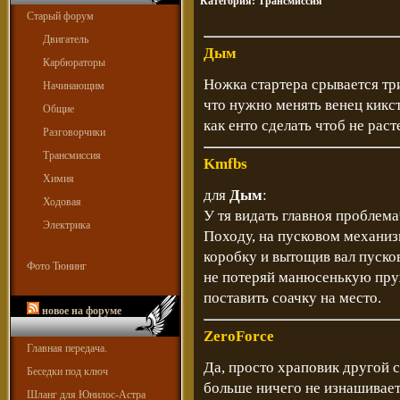
Категория:
Трансмиссия
Старый форум
Двигатель
Дым
Карбюраторы
Ножка стартера срывается тр
Начинающим
что нужно менять венец кикст
Общие
как енто сделать чтоб не рас
Разговорчики
Трансмиссия
Kmfbs
Химия
для
Дым
:
Ходовая
У тя видать главноя проблема
Электрика
Походу, на пусковом механизм
коробку и вытощив вал пуско
Фото Тюнинг
не потеряй манюсенькую пр
поставить соачку на место.
новое на форуме
ZeroForce
Главная передача.
Да, просто храповик другой 
Беседки под ключ
больше ничего не изнашиваетс
Шланг для Юнилос-Астра