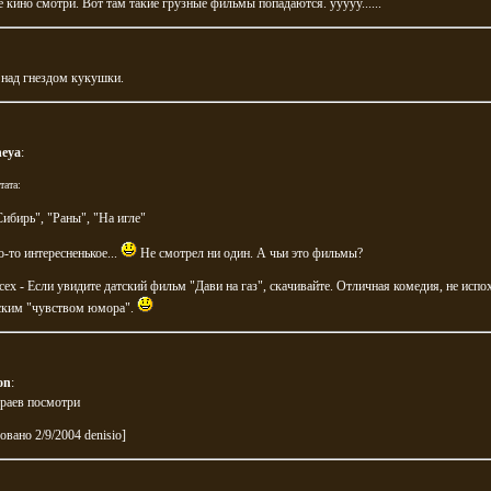
 кино смотри. Вот там такие грузные фильмы попадаются. ууууу......
 над гнездом кукушки.
neya
:
тата:
Сибирь", "Раны", "На игле"
о-то интересненькое...
Не смотрел ни один. А чьи это фильмы?
сех - Если увидите датский фильм "Дави на газ", скачивайте. Отличная комедия, не испо
ским "чувством юмора".
on
:
ураев посмотри
овано 2/9/2004 denisio]