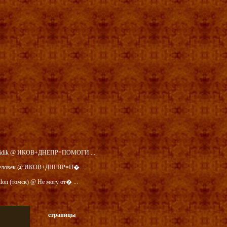
idik @ ИКОВ+ДНЕПР=ПОМОГИ ...
еловек @ ИКОВ+ДНЕПР=П� ...
ilon (томск) @ Не могу от� ...
страницы