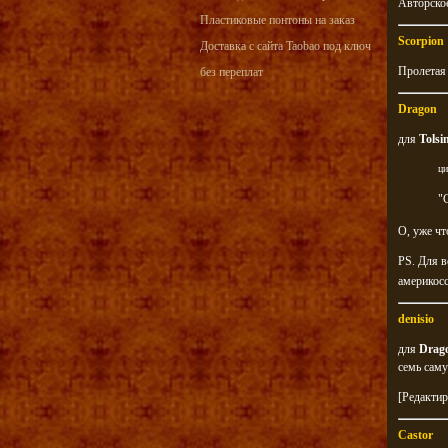
Авторское
Пластиковые понтоны на заказ
Scorpion
Доставка с сайта Taobao под ключ
Пролетая
без переплат
Dragon
для
Tolsi
ци
"
О, уже чт
PS. Для в
америкос
denisio
для
Drag
семь сам
[Редактир
Castor