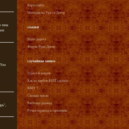
Карта сайта
Мотоциклы Урал и Днепр
о типа
ссылки
или
Мото дорога
Форум Урал Днепр
случайная запись
 Уил
турист-й коврик
Как из карбов К68Т сделать
К68У ?
Сколько масла
Расточка движка
рь",
Ручки тормоза и сцепления