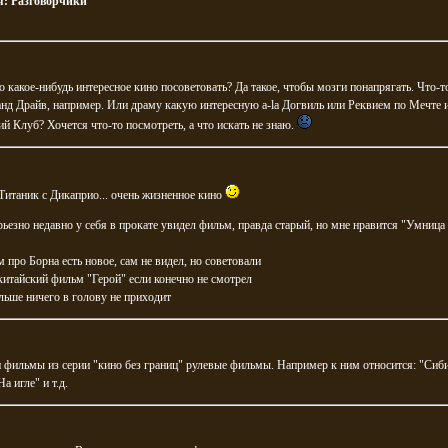
я:
Разговорчики
 какое-нибудь интересное кино посоветовать? Да такое, чтобы мозги понапрягать. Что-т
нд Драйв, например. Или драму какую интересную a-la Догвиль или Реквием по Мечте 
й Клуб? Хочется что-то посмотреть, а что искать не знаю.
итаник с Дикаприо... очень жизненное кино
рьезно недавно у себя в прокате увидел фильм, правда старый, но мне нравится "Умница
м про Борна есть новое, сам не видел, но советовали
китайский фильм "Герой" если конечно не смотрел
льше ничего в голову не приходит
фильмы из серии "кино без границ" рулевые фильмы. Например к ним относится: "Сиби
а игле" и т.д.