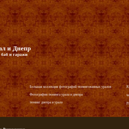
л и Днепр
 баб и гаражи
Большая коллекция фотографий тюнингованных уралов
R
Фотографии тюнинга урала и днепра
ч
тюнинг днепра и урала
P