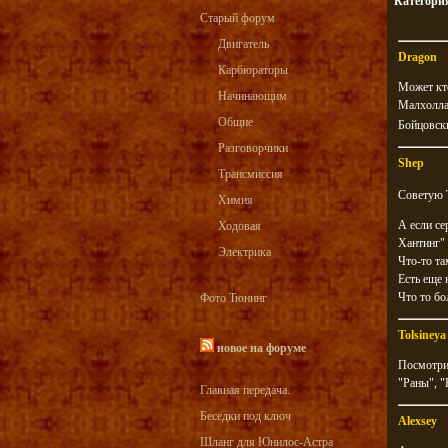
Категори
Старый форум
Двигатель
Dragon
Карбюраторы
Может кто
Начинающим
Малхолла
Общие
Бойцовски
Разговорчики
Shep
Трансмиссия
Советую Т
Химия
А если се
Ходовая
Хантинг"
Электрика
Что-то та
Есть еще 
Что то бо
Фото Тюнинг
Tolsineya
новое на форуме
Посмотри 
"Раны", "Н
Главная передача.
Беседки под ключ
Alexsey
Шланг для Юнилос-Астра