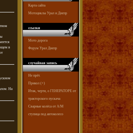
Карта сайта
Мотоциклы Урал и Днепр
отном
ссылки
ны
Мото дорога
меется
ающем в
Форум Урал Днепр
от
случайная запись
Не прёт.
пускном
Прикол (+)
алом. На
Итак, черти, о ГЕНЕРАТОРЕ от
тракторского пускача
Сварные колёса от A/М
ступица под автоколесо