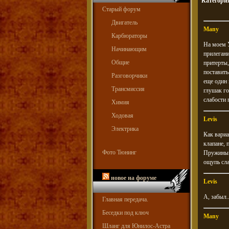
Категори
Старый форум
Двигатель
Many
Карбюраторы
На моем У
Начинающим
прилегани
Общие
притерты,
поставить
Разговорчики
еще один 
Трансмиссия
глушак го
слабости 
Химия
Ходовая
Levis
Электрика
Как вариа
клапане, 
Фото Тюнинг
Пружины 
ощупь сла
новое на форуме
Levis
А, забыл.
Главная передача.
Беседки под ключ
Many
Шланг для Юнилос-Астра