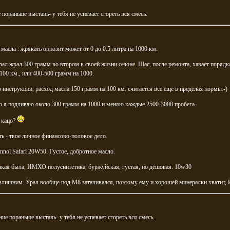
 пораньше выставь- у тебя не успевает сгореть вся смесь.
масла : жрякать оппозит может от 0 до 0.5 литра на 1000 км.
ал жрал 300 грамм во втором в своей жизни сезоне. Щас, после ремонта, хавает порядк
100 км., или 400-500 грамм на 1000.
о инструкции, расход масла 150 грамм на 100 км. считается все еще в пределах нормы:-)
 я подливаю около 300 грамм на 1000 и меняю каждые 2500-3000 пробега.
 кацо?
ь - твое личное финансово-половое дело.
nol Safari 20W50. Густое, добротное масло.
акая была, ИМХО полусинтетика, буржуйская, густая, но дешовая. 10w30
злишним. Урал вообще под М8 затачивался, поэтому ему и хорошей минералки хватит
ие пораньше выставь- у тебя не успевает сгореть вся смесь.