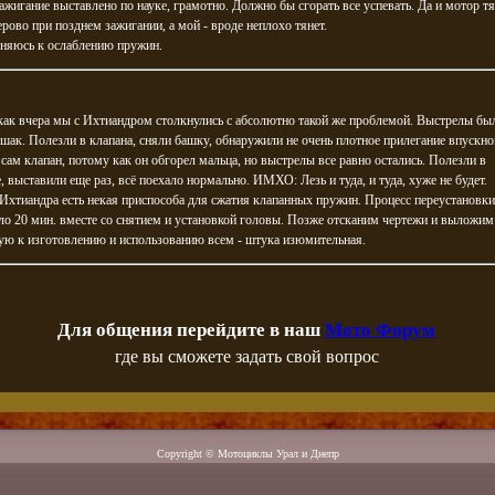
ажигание выставлено по науке, грамотно. Должно бы сгорать все успевать. Да и мотор т
рово при позднем зажигании, а мой - вроде неплохо тянет.
оняюсь к ослаблению пружин.
как вчера мы с Ихтиандром столкнулись с абсолютно такой же проблемой. Выстрелы бы
шак. Полезли в клапана, сняли башку, обнаружили не очень плотное прилегание впускно
сам клапан, потому как он обгорел мальца, но выстрелы все равно остались. Полезли в
, выставили еще раз, всё поехало нормально. ИМХО: Лезь и туда, и туда, хуже не будет.
 Ихтиандра есть некая приспособа для сжатия клапанных пружин. Процесс переустановки
ло 20 мин. вместе со снятием и установкой головы. Позже отсканим чертежи и выложим 
ую к изготовлению и использованию всем - штука изюмительная.
Для общения перейдите в наш
Мото Форум
где вы сможете задать свой вопрос
Copyright © Мотоциклы Урал и Днепр