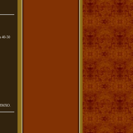
а 40-50
, ИМХО.