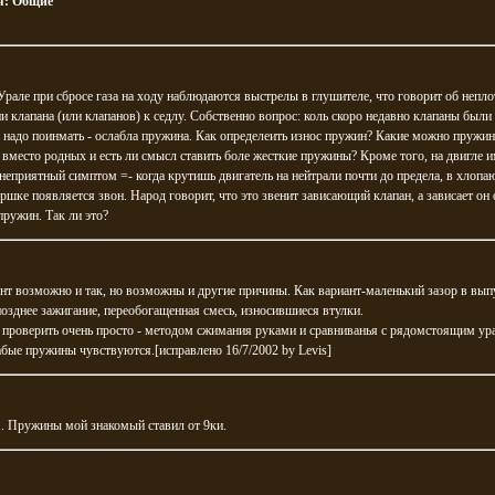
я:
Общие
рале при сбросе газа на ходу наблюдаются выстрелы в глушителе, что говорит об непл
и клапана (или клапанов) к седлу. Собственно вопрос: коль скоро недавно клапаны были
 надо поинмать - ослабла пружина. Как определеить износ пружин? Какие можно пружи
 вместо родных и есть ли смысл ставить боле жесткие пружины? Кроме того, на двигле и
неприятный симптом =- когда крутишь двигатель на нейтрали почти до предела, в хлоп
ршке появляется звон. Народ говорит, что это звенит зависающий клапан, а зависает он 
пружин. Так ли это?
нт возможно и так, но возможны и другие причины. Как вариант-маленький зазор в вы
позднее зажигание, переобогащенная смесь, износившиеся втулки.
проверить очень просто - методом сжимания руками и сравниванья с рядомстоящим ур
бые пружины чувствуются.[исправлено 16/7/2002 by Levis]
.. Пружины мой знакомый ставил от 9ки.