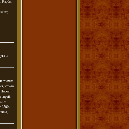
о. Карбы
,
начит,
уга и
и глючит.
т, что-то
 Насчет
 гирей,
озит
е 2500-
тика,