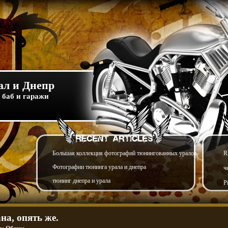
л и Днепр
 баб и гаражи
Большая коллекция фотографий тюнингованных уралов
R
Фотографии тюнинга урала и днепра
ч
тюнинг днепра и урала
P
на, опять же.