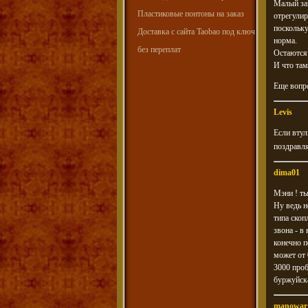
Малый заз
Пластиковые понтоны на заказ
отрегулир
поскольку
Доставка с сайта Taobao под ключ
норма.
без переплат
Остаются
И что там
Еще вопро
Levis
Если втул
поздравл
dima01
Мэни ! ты
Ну ведь н
типа скоп
звона - в
конечно п
может от 
3000 проб
буржуйска
manowar