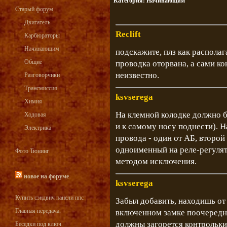
Категория:
Начинающим
Старый форум
Двигатель
Reclift
Карбюраторы
Начинающим
подскажите, плз как распола
Общие
проводка оторвана, а сами ко
неизвестно.
Разговорчики
Трансмиссия
ksvserega
Химия
На клемной колодке должно бы
Ходовая
и к самому носу поднести). Н
Электрика
провода - один от АБ, второй
одноименный на реле-регулят
Фото Тюнинг
методом исключения.
новое на форуме
ksvserega
Купить сэндвич панели ппс
Забыл добавить, находишь от
Главная передача.
включенном замке поочередно
должны загорется контрольки,
Беседки под ключ