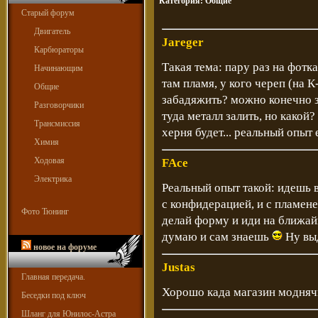
Категория:
Общие
Старый форум
Двигатель
Jareger
Карбюраторы
Такая тема: пару раз на фотк
Начинающим
там пламя, у кого череп (на 
Общие
забадяжить? можно конечно з
Разговорчики
туда металл залить, но какой
Трансмиссия
херня будет... реальный опыт 
Химия
Ходовая
FAce
Электрика
Реальный опыт такой: идешь в 
с конфидерацией, и с пламенем
Фото Тюнинг
делай форму и иди на ближай
думаю и сам знаешь
Ну выд
новое на форуме
Justas
Главная передача.
Хорошо када магазин моднячи
Беседки под ключ
Шланг для Юнилос-Астра