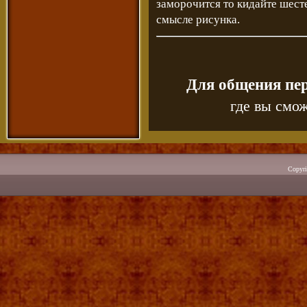
заморочится то кидайте шесте
смысле рисунка.
Для общения пе
где вы смож
Copyr