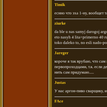
Timik
еснно что зха 1-ну, вообщет 
ziurke
da ble u nas samyj darogoj arg
eto nasyh 4 lita=primerno 40 ru
toko daleko to, no esli nado-p
Jareger
короче я так врубаю, что сам н
первопроходцами, т.к. если де
нить сам придумаю.....
Justas
У нас аргон-пиво сварщику, и
FAce