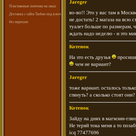
Jareger
Пластиковые понтоны на заказ
во-во!! Это у вас там в Москв
Доставка с сайта Taobao под ключ
не достать! 2 магаза на всю 
без переплат
туалет больше по размерам, че
ждать надо неделю - и это м
Котенок
На это есть друзья
просишь 
чем не вариант?
Jareger
тоже вариант. осталось только
глянуть? а сколько стоят они?
Котенок
Зайду на днях в магмзин-глян
Не теряй тока меня а то позаб
icq 77477696