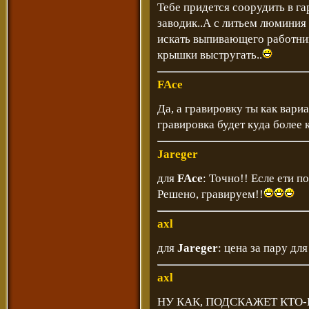
Тебе придется соорудить в 
заводик..А с литьем люминия
искать выпивающего работник
крышки выстругать..
FAce
Да, а гравировку ты как вар
гравировка будет куда более к
Jareger
для
FAce
: Точно!! Есле ети п
Решено, гравируем!!
axl
для
Jareger
: цена за пару дл
axl
НУ КАК, ПОДСКАЖЕТ КТО