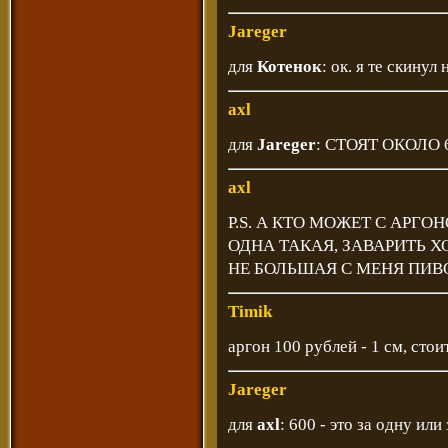
Jareger
для
Котенок
: ок. я те скинул 
axl
для
Jareger
: СТОЯТ ОКОЛО
axl
Р.S. А КТО МОЖЕТ С АРГО
ОДНА ТАКАЯ, ЗАВАРИТЬ ХО
НЕ БОЛЬШАЯ С МЕНЯ ПИВ
Timik
аргон 100 рублей - 1 см, стои
Jareger
для
axl
: 600 - это за одну или