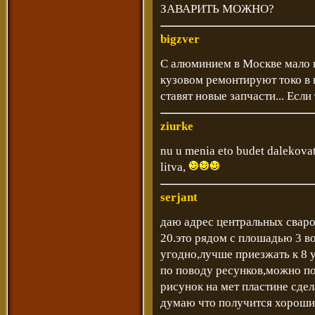
ЗАВАРИТЬ МОЖНО?
bigzver
С алюминием в Москве мало 
кузовом ремонтируют токо в 
ставят новые запчасти... Если
ziurke
nu u menia eto budet dalekovat
litva,
serjant
даю адрес центральных св
20.это рядом с плошадью 3 во
угодно,лучше приезжать к 8 у
по поводу ресунков,можно по
рисунок на мет пластине сдел
думаю что получится хороши