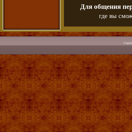
Для общения пе
где вы смож
Copyr