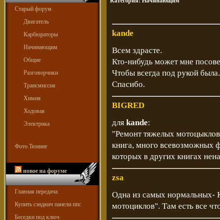
Категория:
Начинающим
Старый форум
Двигатель
kande
Карбюраторы
Начинающим
Всем здрасте.
Общие
Кто-нибудь может мне посове
Чтобы всегда под рукой была.
Разговорчики
Спасибо.
Трансмиссия
Химия
BIGRED
Ходовая
для
kande
:
Электрика
"Ремонт тяжелых мотоцыклов"
книга, много всевозможных ф
Фото Тюнинг
которых в других книгах нен
новое на форуме
zsa
Главная передача.
Одна из самых нормальных- 
Купить сэндвич панели ппс
мотоциклов". Там есть все чт
Беседки под ключ