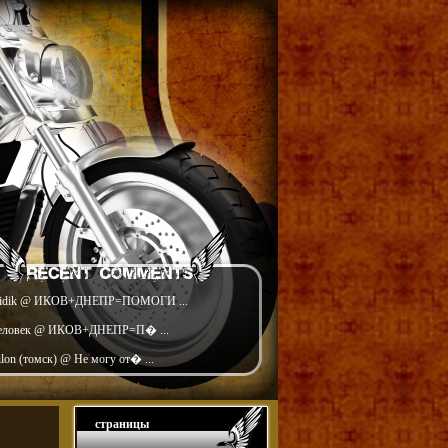
idik @ ИКОВ+ДНЕПР=ПОМОГИ ...
еловек @ ИКОВ+ДНЕПР=П� ...
ilon (томск) @ Не могу от� ...
страницы