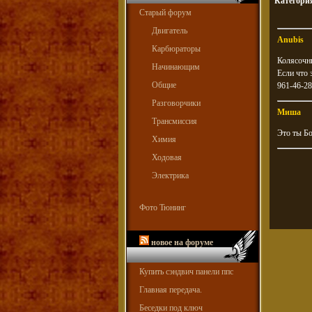
Категори
Старый форум
Двигатель
Anubis
Карбюраторы
Колясочн
Начинающим
Если что 
Общие
961-46-28
Разговорчики
Миша
Трансмиссия
Это ты Бо
Химия
Ходовая
Электрика
Фото Тюнинг
новое на форуме
Купить сэндвич панели ппс
Главная передача.
Беседки под ключ