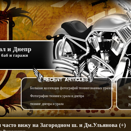
л и Днепр
 баб и гаражи
Большая коллекция фотографий тюнингованных уралов
R
Фотографии тюнинга урала и днепра
ч
тюнинг днепра и урала
P
я часто вижу на Загородном ш. и Дм.Ульянова (+)