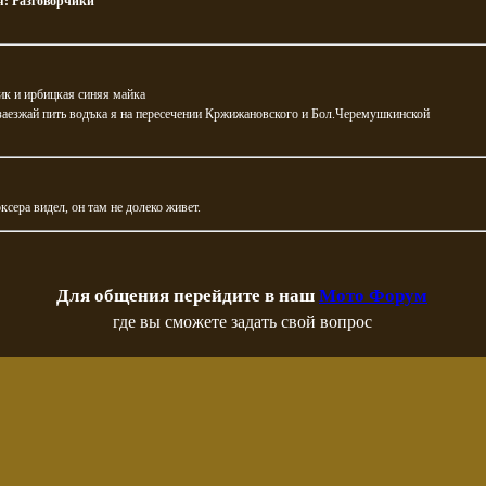
я:
Разговорчики
ик и ирбицкая синяя майка
заезжай пить водъка я на пересечении Кржижановского и Бол.Черемушкинской
ксера видел, он там не долеко живет.
Для общения перейдите в наш
Мото Форум
где вы сможете задать свой вопрос