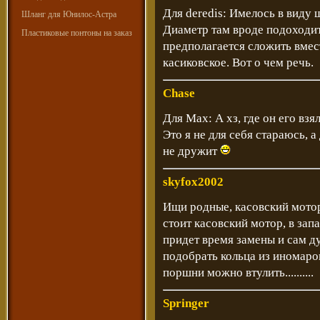
Для deredis: Имелось в виду 
Шланг для Юнилос-Астра
Диаметр там вроде подоходит.
Пластиковые понтоны на заказ
предполагается сложить вмест
касиковское. Вот о чем речь.
Chase
Для Max: А хз, где он его взя
Это я не для себя стараюсь, 
не дружит
skyfox2002
Ищи родные, касовский мотор
стоит касовский мотор, в запасе 
придет время замены и сам д
подобрать кольца из иномаро
поршни можно втулить..........
Springer