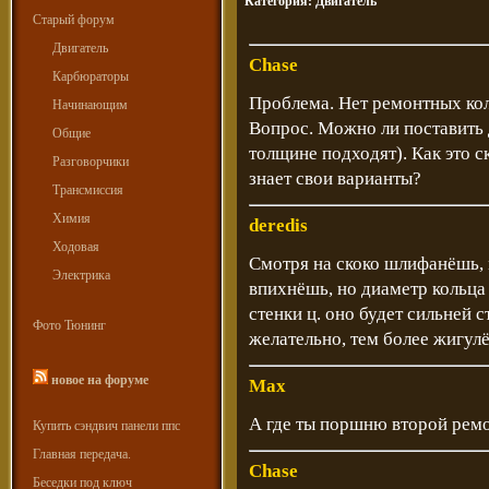
Категория:
Двигатель
Старый форум
Двигатель
Chase
Карбюраторы
Проблема. Нет ремонтных кол
Начинающим
Вопрос. Можно ли поставить 
Общие
толщине подходят). Как это с
Разговорчики
знает свои варианты?
Трансмиссия
Химия
deredis
Ходовая
Смотря на скоко шлифанёшь, 
Электрика
впихнёшь, но диаметр кольца 
стенки ц. оно будет сильней 
Фото Тюнинг
желательно, тем более жигулё
новое на форуме
Max
А где ты поршню второй ремо
Купить сэндвич панели ппс
Главная передача.
Chase
Беседки под ключ