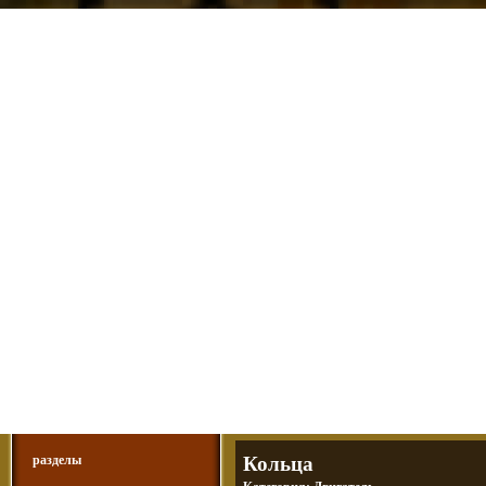
Мотоциклы Урал и Днепр
а также про Байкеров, баб и гаражи
Большая кол
Фотографии т
тюнинг днепр
разделы
Кольца