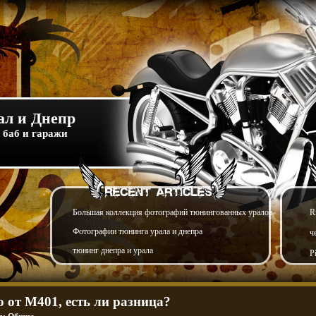
л и Днепр
 баб и гаражи
Большая коллекция фотографий тюнингованных уралов
R
Фотографии тюнинга урала и днепра
ч
тюнинг днепра и урала
P
о от М401, есть ли разница?