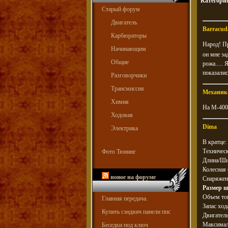
Категори
Старый форум
Двигатель
Barracud
Карбюраторы
Народ! Пр
Начинающим
он мне за
Общие
рожа.....
показалис
Разговорчики
Трансмиссия
Механик
Химия
На М-400-
Ходовая
Dima
Электрика
В кратце:
Техническ
Фото Тюнинг
Длина/Ши
Колесная 
новое на форуме
Снаряженн
Размер ш
Объем топ
Главная передача.
Запас ход
Купить сэндвич панели ппс
Двигатель
Максималь
Беседки под ключ