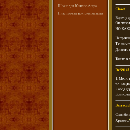
Шланг для Юнилос-Астра
Clown
Пластиковые понтоны на заказ
Видел у д
Он сказал
НО КАК
Не трапе
Т.е. на 
До этого
Только в д
DeN9145
1. Место 
т.е. кажд
2.обод де
Если совп
Barracud
Спасибо в
Хреново,