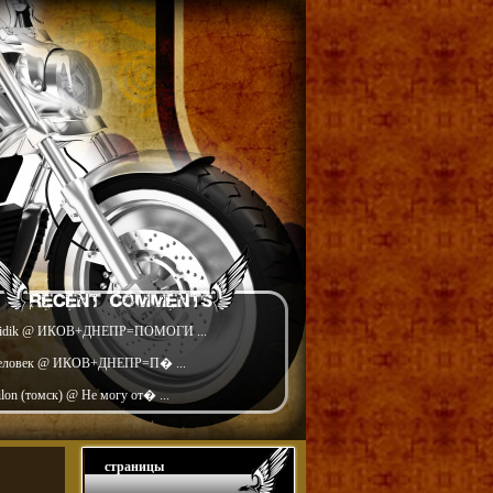
idik @ ИКОВ+ДНЕПР=ПОМОГИ ...
еловек @ ИКОВ+ДНЕПР=П� ...
ilon (томск) @ Не могу от� ...
страницы