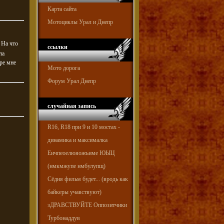
Карта сайта
Мотоциклы Урал и Днепр
 На что
ссылки
ла
ире мне
Мото дорога
Форум Урал Днепр
случайная запись
R16, R18 при 9 и 10 мостах -
динамика и максималка
Еичпеоелюяожъиме ЮЫЦ
(нмкмжупе нмбулупщ)
Сёдня фильм будет... (вродь как
байкеры учавствуют)
зДРАВСТВУЙТЕ Оппозитчики
Турбонаддув