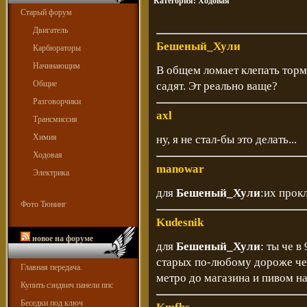
Категория:
Ходовая
Старый форум
Двигатель
Бешеный_Хули
Карбюраторы
Начинающим
В общем ломает клепать торм
Общие
садят. Эт реально ваще?
Разговорчики
axl
Трансмиссия
Химия
ну, я не стал-бы это делать...
Ходовая
manowar
Электрика
для
Бешеный_Хули
:их прок
Фото Тюнинг
Kudesnik
новое на форуме
для
Бешеный_Хули
: ты че 
старых по-любому дороже чем
Главная передача.
метро до магазина и пивом на
Купить сэндвич панели ппс
Беседки под ключ