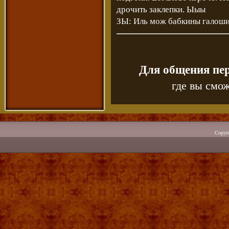
дрочить заклепки. Ыыы
ЗЫ: Иль мож бабкины галоши
Для общения пе
где вы смож
Copyr