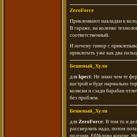
ZeroForce
Приклеивают накладки к коло
В гараже, на коленке техноло
соответственный.
И почему гимор с приклепыва
приклепать уже как два пальца 
Бешеный_Хули
для
kpect
: Не знаю чем те фе
настрой и буде нармально тор
коляски и сзади барабан отли
без проблем.
Бешеный_Хули
для
ZeroForce
: В том то и де
рассверлить надо, потом пота
подгони. Еб№лово короче. Но