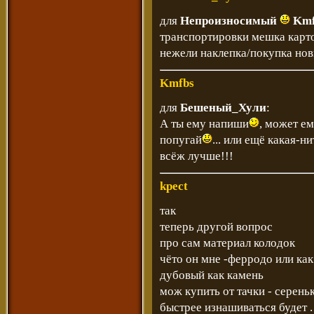
для
Непроизносимый
Kmf
транспортировки мешка карт
нежели наклепка/покупка но
Kmfbs
для
Бешеный_Хули
:
А ты ему напиши
, может е
попугай
... или ещё какая-н
всёж лучше!!!
kpect
так
теперь другой вопрос
про сам материал колодок
чёто он мне -ферродо или как
дубовый как камень
мож купить от тачки - серень
быстрее изнашиваться будет 