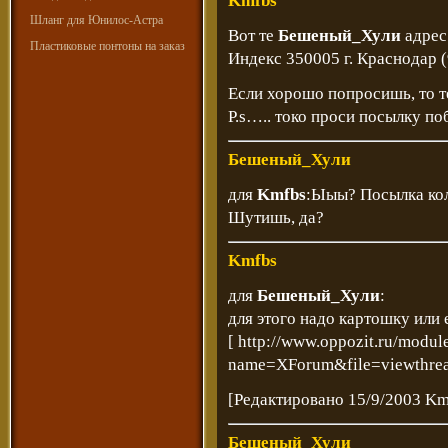
Kmfbs
Шланг для Юнилос-Астра
Вот те
Бешеный_Хули
адрес
Пластиковые понтоны на заказ
Индекс 350005 г. Краснодар (9
Если хорошо попросишь, то т
Р.s….. токо проси посылку 
Бешеный_Хули
для
Kmfbs
:Ыыы? Посылка ко
Шутишь, да?
Kmfbs
для
Бешеный_Хули
:
для этого надо картошку или 
[
http://www.oppozit.ru/modul
name=XForum&file=viewthre
[Редактировано 15/9/2003 Km
Бешеный_Хули