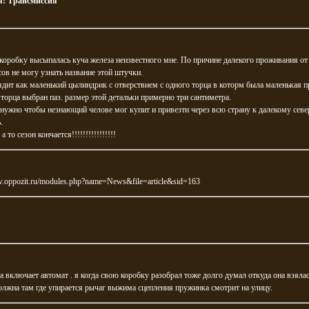
я:
Трансмиссия
коробку высыпалась куча железа неизвестного мне. По причине далекого проживания от
ов не могу узнать название этой штучки.
дит как маленький цылиндрик с отверствием с одного торца в которм была маленькая 
 торца выбран паз. размер этой детальки примерно три сантиметра.
нужно чтобы незнающий челове мог купит и привезти через всю страну к далекому севе
.
 то сезон кончается!!!!!!!!!!!!!!!!
w.oppozit.ru/modules.php?name=News&file=article&sid=163
а включает автомат . я когда свою коробку разобрал тоже долго думал откуда она взялас
олжна там где упирается рычаг выжима сцепления пружинка смотрит на улицу.