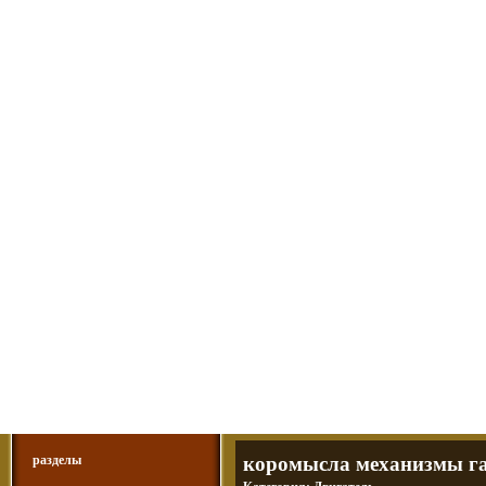
Мотоциклы Урал и Днепр
а также про Байкеров, баб и гаражи
Большая кол
Фотографии т
тюнинг днепр
разделы
коромысла механизмы га