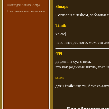
Шланг для Юнилос-Астра
Shnaps
Пластиковые понтоны на заказ
Согласен с ruskом, забавная 
Timik
хе-хе|
чего интересного, мож это де
qqq
дефект, и xyz с ним,
это как родимые пятна, тока 
stass
для
Timik
:нну ты, блиаха-му