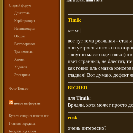
Категория:
Двигатель
Старый форум
Двигатель
Timik
Карбюраторы
Начинающим
хе-хе|
Общие
вот тут тема реальная - стал 
Разговорчики
они устроены шток на которо
Трансмиссия
- внутри масло идет няво (што
Химия
цвет странный, не блестит, то
Ходовая
как говно иль смазка консерв
гладкая! Вот думаю, дефект ли
Электрика
BIGRED
Фото Тюнинг
для
Timik
:
новое на форуме
Врядли, хотя может просто д
Купить сэндвич панели ппс
rusk
Главная передача.
очень интересно?
Беседки под ключ