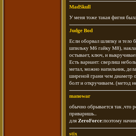
MadSkull
У меня тоже такая фигня была
Judge Bod
Если оборвал шляпку и тело б
шпильку М6 гайку М8), накл
остывает, ключ, и выкручивае
Есть вариант: сверлиш небол
метал, можно напильник, дел
ширеной грани чем диаметр от
болт и откручиваем. (метод н
manowar
обычно обрывается так ,что ре
приваришь..
для
ZeroForce
:поэтому начин
stix