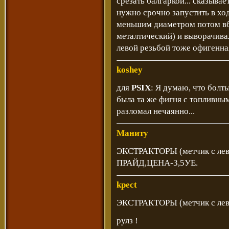
срезать балгаркой... сказывае
нужно срочно запустить в ход
меньшим диаметром потом вб
металтический) и выворачивал
левой резьбой тоже офигенная
koshey
для
PSIX
: Я думаю, что болты
была та же фигня с топливны
разломал нечаянно...
Маниту
ЭКСТРАКТОРЫ (метчик с левой
ПРАЙД,ЦЕНА-3,5УЕ.
kpect
ЭКСТРАКТОРЫ (метчик с лев
рулз !