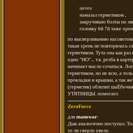
цитата:
намазал герметиком ,
закручиваю болты по з
головку 6й 7й таже хре
по высверливанию насоветовал
такая хрень не повторялась с
герметиком. Тута она как раз 
одно "НО"... т.к. резба в карт
начинает масло сочиться. Ло
герметиком, но не всю, а толь
прокладки и крышки, а так ж
(герметик) облепит шаЁбочки.
УТЯТНИЦЫ. помогает.
ZeroForce
для
manowar
:
Дык аналогично поступал. Тол
то ли сверло увело.