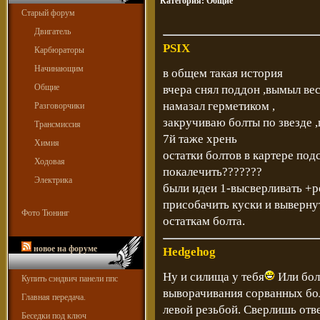
Категория:
Общие
Старый форум
Двигатель
PSIX
Карбюраторы
Начинающим
в общем такая история
Общие
вчера снял поддон ,вымыл вес
намазал герметиком ,
Разговорчики
закручиваю болты по звезде
Трансмиссия
7й таже хрень
Химия
остатки болтов в картере под
Ходовая
покалечить???????
Электрика
были идеи 1-высверливать +р
присобачить куски и вывернут
Фото Тюнинг
остаткам болта.
новое на форуме
Hedgehog
Ну и силища у тебя
Или болт
Купить сэндвич панели ппс
выворачивания сорванных бол
Главная передача.
левой резьбой. Сверлишь отве
Беседки под ключ