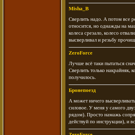
Misha_B
Сверлить надо. А потом все 
относится, но однажды на ма
колеса срезало, колесо отвал
высверливал и резьбу прочищ
ZeroForce
Лучше всё таки пытаться сна
Сверлить только накрайняк, к
получилось.
Бронепоезд
А может ничего высверливать
силовое. У меня у самого дву
рядом). Просто намажь сопр
действуй по инструкции), и в
ZeroForce