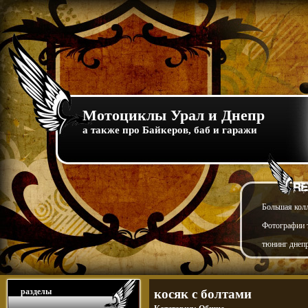
Мотоциклы Урал и Днепр
а также про Байкеров, баб и гаражи
Большая кол
Фотографии т
тюнинг днепр
разделы
косяк с болтами