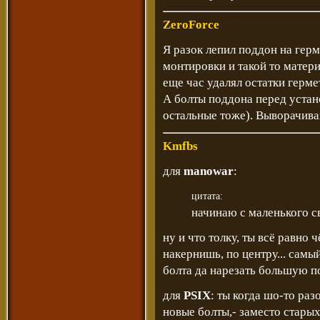
ZeroForce
Я разок лепил поддон на гер
монтировки и такой то матери
еще час удалял остатки герме
А болты поддона перед устан
остальные тоже). Выворачива
Kmfbs
для
manowar
:
цитата:
начинаю с маленького св
ну и что толку, ты всё равно 
накернишь, по центру... сам
болта да нарезать большую по
для
PSIX
: ты когда шо-то ра
новые болты,- заместо старых,