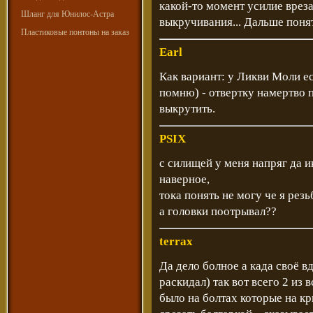
какой-то момент усилие врез
Шланг для Юнилос-Астра
выкручивания... Дальше поня
Пластиковые понтоны на заказ
Earl
Как вариант: у Ликви Моли ес
помню) - отвертку намертво 
выкрутить.
PSIX
c силищей у меня напряг да и
наверное,
тока понять не могу че я резь
а головки поотрывал??
terrax
Да дело болное а када своё в
раскидал) так вот всего 2 из 
было на болтах которые на кр