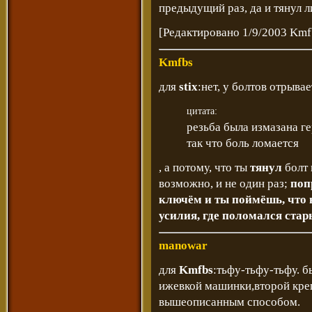
предыдущий раз, да и тянул л
[Редактировано 1/9/2003 Kmf
Kmfbs
для
stix
:нет, у болтов отрыва
цитата:
резьба была измазана ге
так что боль ломается
, а потому, что ты
тянул
болт 
возможно, и не один раз;
поп
ключём и ты поймёшь, что н
усилия, где поломался стар
manowar
для
Kmfbs
:тьфу-тьфу-тьфу. б
ижевкой машинки,второй креп
вышеописанным способом.