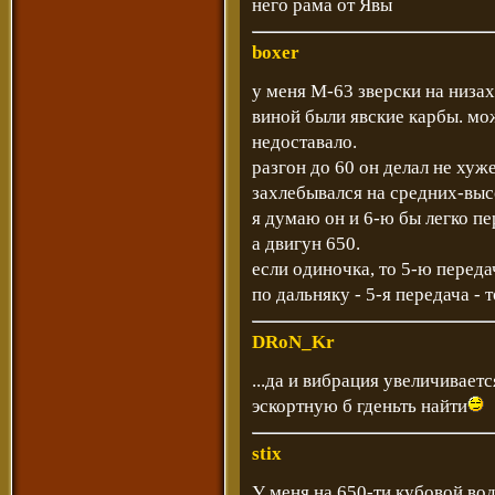
него рама от Явы
boxer
у меня М-63 зверски на низа
виной были явские карбы. мож
недоставало.
разгон до 60 он делал не хуж
захлебывался на средних-выс
я думаю он и 6-ю бы легко пе
а двигун 650.
если одиночка, то 5-ю перед
по дальняку - 5-я передача - 
DRoN_Kr
...да и вибрация увеличиваетс
эскортную б гденьть найти
stix
У меня на 650-ти кубовой вод