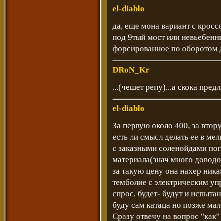
el-diablo
да, еще мона вариант с кроссо
под 9тый мост или невьебенны
форсированное по оборотом дв
DRoN_Kr
...(чешет репу)...а скока пред
el-diablo
За первую около 400, за вто
есть ли смысл делать ее в м
с заказными соленойдами пог
материала(знач много довод
за такую цену она нахер ник
темболие с электрическим у
спрос, будет- будут и испыта
буду сам катаца но позже мале
Сразу отвечу на вопрос "как" 