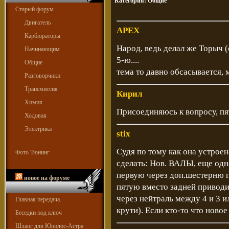
Категория:
Общие
Старый форум
Двигатель
APEX
Карбюраторы
Народ, ведь делал же Торыч
Начинающим
5-ю....
Общие
тема то давно обсасывается, м
Разговорчики
Трансмиссия
Кирил
Химия
Присоединяюсь к вопросу, пя
Ходовая
Электрика
stix
Судя по тому как она устрое
Фото Тюнинг
сделать: Нов. ВАЛЫ, еще одна
первую через доп.шестерню п
новое на форуме
пятую вместо задней приводи
через нейтраль между 4 и 3 ил
Главная передача.
крути). Если кто-то что новое 
Беседки под ключ
Шланг для Юнилос-Астра