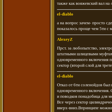
также как вояжевский вал на 
el-diablo
а на вопрос зачем- просто сд
показалось проще чем 5ти с 
AlexeyZ
Прст. за любопытство, элект
штатными шлицевыми муфтам
одновременного включения п
сектор (второй слой для трете
el-diablo
Отказ от 6ти соленойдов был 
одновременного включения. 
и поводков понадобица для м
Все через сектор цилиндриче
вверх-вниз.Впринципе можно