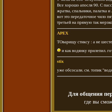
Все хорошо апосля 90. С пасс
жратва, спальники, палатка и .
вот это передаточное чило пят
третьей на прямую так мерзко
APEX
ТОварищу стиксу : а не шесте
и как водянку прилепил. го
stix
уже обсосали. см. топик "вод
Для общения пе
где вы смож