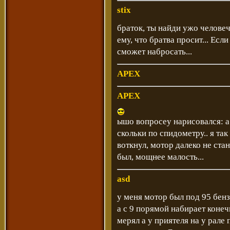
stix
браток, ты найди ужо челове
ему, что братва просит... Есл
сможет набросать...
APEX
APEX
ышо вопросеу нарисовался: а 
скольки по спидометру.. я так
воткнул, мотор далеко не ста
был, мощнее малость...
asd
у меня мотор был под 95 бенз
а с 9 порямой набирает конечн
мерял а у приятеля на у рале