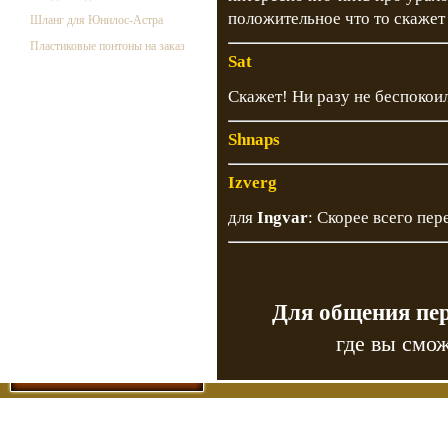
положительное что то скажет .
Шланг для Юнилос-Астра
Пластиковые понтоны на заказ
Sat
Скажет! Ни разу не беспокоил
Shnaps
Izverg
для
Ingvar
: Скорее всего пе
Для общения пе
где вы смож
Copyr