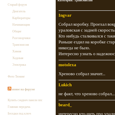
Категория:
Трансмиссия
Старый форум
Двигатель
Ingvar
Карбюраторы
Собрал коробку. Проехал вок
Начинающим
ураловская с задней скорость
Общие
Кто нибудь сталкивался с так
Разговорчики
Раньше ездил на коробке стар
Трансмиссия
никогда не было.
Химия
Интересно узнать о надежнос
Ходовая
motolexa
Электрика
Хреново собрал значит...
Фото Тюнинг
Lukich
новое на форуме
не факт, что хреново собрал..
Купить сэндвич панели ппс
beard_
Главная передача.
интересно кто-нить про урал
Беседки под ключ