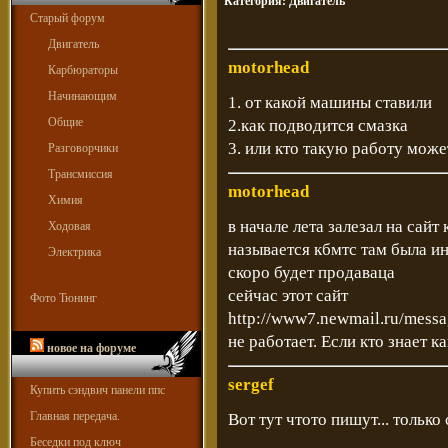
Категория:
Двигатель
Старый форум
Двигатель
motorhead
Карбюраторы
Начинающим
1. от какой машины ставили
Общие
2.как подводится смазка
3. или кто такую работу може
Разговорчики
Трансмиссия
motorhead
Химия
в начале лета залезал на сайт
Ходовая
называется кбмтс там была и
Электрика
скоро будет продаваца
сейчас этот сайт
Фото Тюнинг
http://www7.newmail.ru/messa
не работает. Если кто знает к
новое на форуме
sergef
Купить сэндвич панели ппс
Главная передача.
Вот тут чтото пишут... только
Беседки под ключ