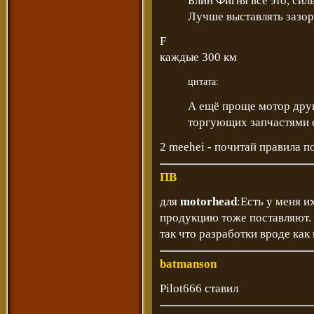
Блин Фигня все это, сил
Лучше выставлять зазо
F
каждые 300 км
цитата:
А ещё проще мотор друг
торгующих запчастями 
2 meehei - почитай правила 
ПВ
для
motorhead
:Есть у меня 
продукцию тоже поставляют. 
так что разработки вроде как
batmanson
Pilot666 ставил