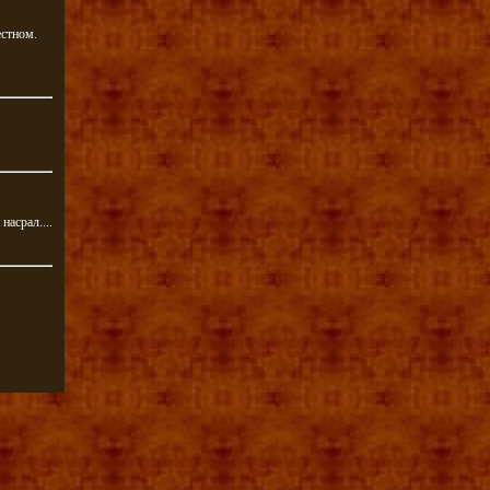
естном.
насрал....