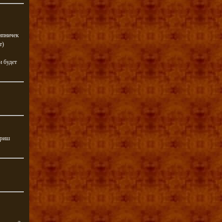
шипничек
т)
и будет
ориш