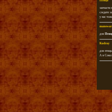
Птица
запчасти 
следите з
у нас тож
manowar
для
Птиц
Kudray
для птицы
А в Сокол