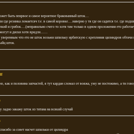
может быть пеирвое и самое вероятное бракованный шток....
ли где резинка ломаетсяч т.е. в самой коровке.....наверно у тя где он садится т.е. где под
лкий и грибок.....(неправильно счего то хотя там только в одном проложении ето работае
огут и диски хотя врядли........
 уверенным что ето не шток возьми шпильку ирбитскую с креплнния цилиндров обтачи 
ыйц шток.
ff
о, как и половина запчастей, я тут кардан сломал от вояжа, уму не постежимо, а ти гов
в
ну ладно закажу шток из титана на всякий случай
в
асибо за совет насчет шпильки от цилиндра