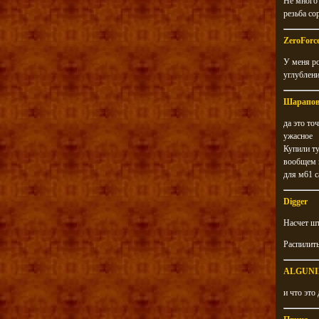
Не много 
резьба со
ZeroForc
У меня ро
углублени
Шарапо
да это то
ужасное
Купили ту
вообщем 
для м61 с
Digger
Насчет шт
Распилить
ALGUNI
и что это 