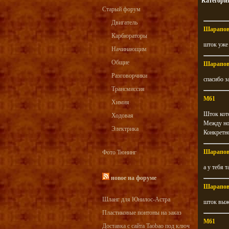
Категори
Старый форум
Двигатель
Шарапо
Карбюраторы
шток уже
Начинающим
Общие
Шарапо
Разговорчики
спасибо з
Трансмиссия
M61
Химия
Шток кот
Ходовая
Между но
Электрика
Конкретн
Шарапо
Фото Тюнинг
а у тебя 
новое на форуме
Шарапо
Шланг для Юнилос-Астра
шток выж
Пластиковые понтоны на заказ
M61
Доставка с сайта Taobao под ключ