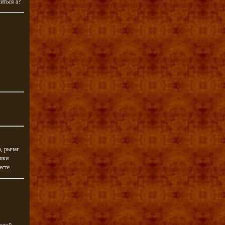
иться а?
р, рычаг
ышки
есте.