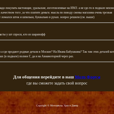
надо покупать настоящие, уральские, изготовленные на ИМЗ. а не где-то в подвале неизв
а качеством того ,за что платите деньги. мысль по поводу смены магазина очень трезвая
е ломался шток и шпильки, буквально в руках. вопрос решили (см. выше)
а
:ты у шт спроси, кто из шарапофф
 а где продают родные детали в Москве? На Ивана Бабушкина? Так там этих деталей кот 
ах (в подвале) полное Г, да и на Авиамоторной через раз.
Для общения перейдите в наш
Мото Форум
где вы сможете задать свой вопрос
Copyright © Мотоциклы Урал и Днепр