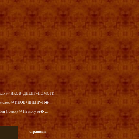
idik @ ИКОВ+ДНЕПР=ПОМОГИ ...
еловек @ ИКОВ+ДНЕПР=П� ...
ilon (томск) @ Не могу от� ...
страницы