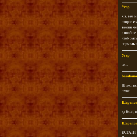
Угар
х.з. там 
второе ес
такоцй ме
а вообще м
чтоб быть
нормальн
Угар
ик...
barabano
Шток гавн
шток
Шарапо
да блин, 
Шарапо
КСТАТИ сп