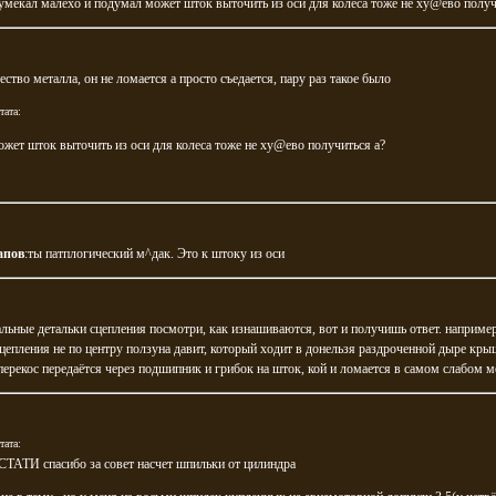
умекал малехо и подумал может шток выточить из оси для колеса тоже не ху@ево получ
чество металла, он не ломается а просто съедается, пару раз такое было
тата:
ожет шток выточить из оси для колеса тоже не ху@ево получиться а?
апов
:ты патплогический м^дак. Это к штоку из оси
альные детальки сцепления посмотри, как изнашиваются, вот и получишь ответ. наприме
епления не по центру ползуна давит, который ходит в донельзя раздроченной дыре кр
перекос передаётся через подшипник и грибок на шток, кой и ломается в самом слабом м
тата:
СТАТИ спасибо за совет насчет шпильки от цилиндра