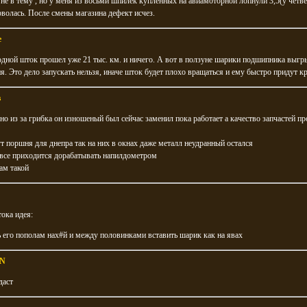
не в тему , но у меня из восьми шпилек купленных на авиамоторной лопнули 3,5(у четв
рволась. После смены магазина дефект исчез.
e
дной шток прошел уже 21 тыс. км. и ничего. А вот в ползуне шарики подшипника выгр
я. Это дело запускать нельзя, иначе шток будет плохо вращаться и ему быстро придут к
в
чно из за грибка он изношеный был сейчас заменил пока работает а качество запчастей пр
т поршня для днепра так на них в окнах даже металл неудранный остался
все приходится дорабатывать напилдометром
ам такой
ока идея:
 его пополам нах#й и между половинками вставить шарик как на явах
N
даст