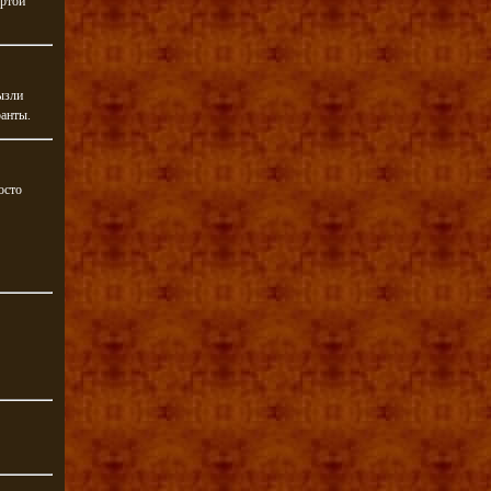
ёртой
ызли
ранты.
осто