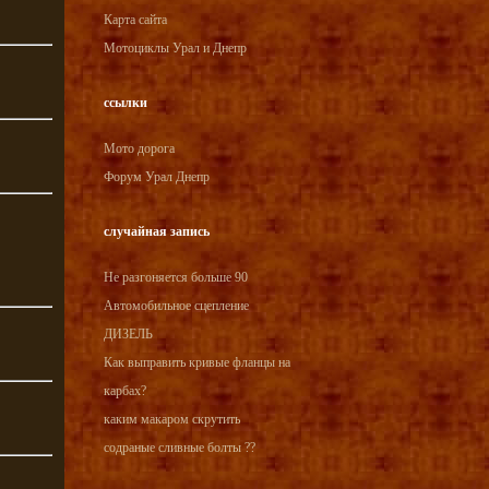
Карта сайта
Мотоциклы Урал и Днепр
ссылки
Мото дорога
Форум Урал Днепр
случайная запись
Не разгоняется больше 90
Автомобильное сцепление
ДИЗЕЛЬ
Как выправить кривые фланцы на
карбах?
каким макаром скрутить
содраные сливные болты ??