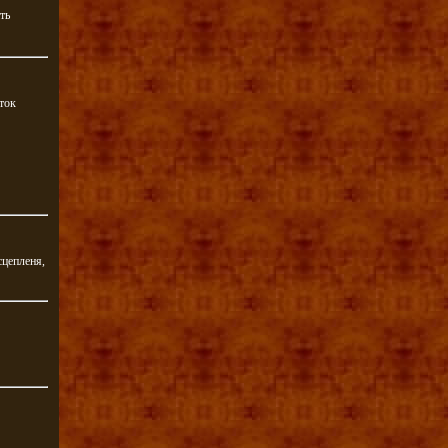
ть
ток
сцепленя,