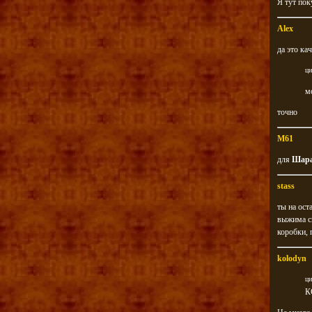
Я тут пок
Alex
да это ка
ци
м
точно
M61
для
Шар
stass
ты на ост
выжима сц
коробки, 
kolodyn
ци
К