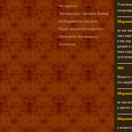
Усли може
без переплат
смоделир
Доставка авто с аукциона Японии
во Владивосток под заказ
Шарапо
Раздел имущества супругов в
ну как ка
снял коро
Пятигорске, Кисловодске,
и так еще
Ессентуках
дальше я 
пока езди
суть вопр
M61
Может и з
его скоре
Шарапо
не там вс
я просто 
Шарапо
а может 