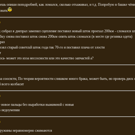
шь опиши поподробней, как ломался, сколько отхаживал, и т.д. Попробую в башке чёни
овать
в
к собрал я днепрал заменил сцепление поставил новый шток проехал 200км - сломался ш
бку снова поставил шток снова 200км опять шток сломался (в месте где резинка одета)
 раз
взял старый советскй шток года так 70-го и поставил плача от злости
т
оса- может это изза нессосности или это качество запчастей а?
а сооснсти, По теории вероятности слишком много брака, может быть, но проверь диск 
й всего колбасит
в
е новое пальцы без выработки выжимной с новья
в недоумении
в
пружины неравномерно сжимаются