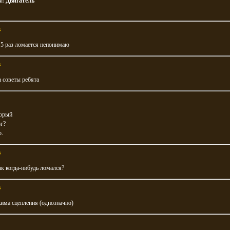
я:
Двигатель
в
 5 раз ломается непонимаю
в
а советы ребята
орый
г?
о.
в
так когда-нибудь ломался?
в
има сцепления (однозначно)