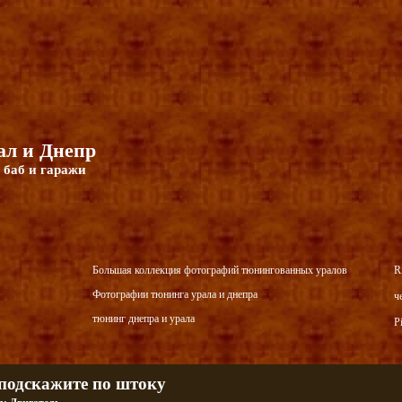
л и Днепр
 баб и гаражи
Большая коллекция фотографий тюнингованных уралов
R
Фотографии тюнинга урала и днепра
ч
тюнинг днепра и урала
P
подскажите по штоку