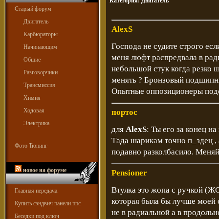
Категория:
Двигатель
Старый форум
Двигатель
AlexS
Карбюраторы
Господа не судите строго ес
Начинающим
меня люфт распредвала в ра
Общие
небольшой стук когда резко ш
Разговорчики
менять ? Бронзовый подшипни
Трансмиссия
Опытные оппозиционеры под
Химия
Ходовая
портос
Электрика
для
AlexS
: Ты его за конец 
Тада шарикам точно п_здец , 
Фото Тюнинг
подавно разколбасило. Меняй
новое на форуме
Pensioner
Втулка это жопа с ручкой (ЖС
Главная передача.
которая была бы лучше моей 
Купить сэндвич панели ппс
не в радиальной а в продольн
Беседки под ключ