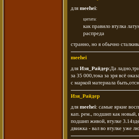
для
meehei
:
цитата:
как правило втулка лат
распреда
странно, но я обычно сталкив
meehei
для
Изя_Райдер
:Да ладно,тр
за 35 000,тока за зря всё ок
с маркой материала быть,отс
Изя_Райдер
для
meehei
: самые яркие восп
кап. рем., подшип как новый, 
подшип живой, втулке 3.14зде
движка - вал во втулке уже л