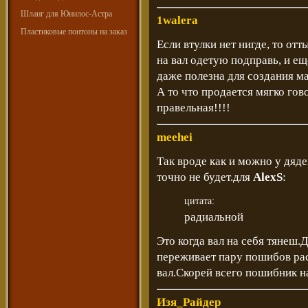
Шланг для Юнилос-Астра
1walera
Пластиковые понтоны на заказ
Если втулки нет нигде, то от
на вал одетую подправь, и ещ
даже полезна для создания ма
А то что продается мягко гово
правельная!!!!
meehei
Так вроде как и можно у дяде
точно не будет.для
AlexS
:
цитата:
радиальной
Это когда вал на себя тянеш.Д
переживает пару пошибов рас
вал.Скорей всего пошибник на
Изя_Райдер