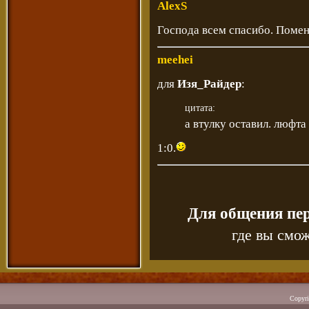
AlexS
Господа всем спасибо. Поменя
meehei
для
Изя_Райдер
:
цитата:
а втулку оставил. люфта
1:0.
Для общения пе
где вы смож
Copyr