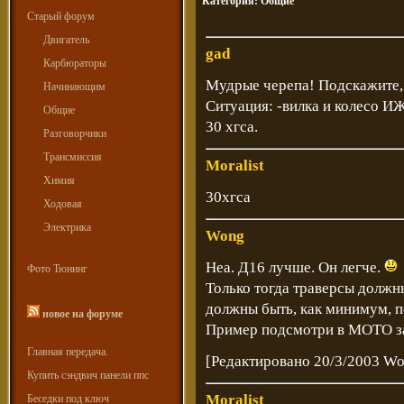
Категория:
Общие
Старый форум
Двигатель
gad
Карбюраторы
Мудрые черепа! Подскажите, 
Начинающим
Ситуация: -вилка и колесо И
Общие
30 хгса.
Разговорчики
Трансмиссия
Moralist
Химия
30хгса
Ходовая
Электрика
Wong
Неа. Д16 лучше. Он легче.
Фото Тюнинг
Только тогда траверсы долж
должны быть, как минимум, п
новое на форуме
Пример подсмотри в МОТО за 
Главная передача.
[Редактировано 20/3/2003 W
Купить сэндвич панели ппс
Moralist
Беседки под ключ