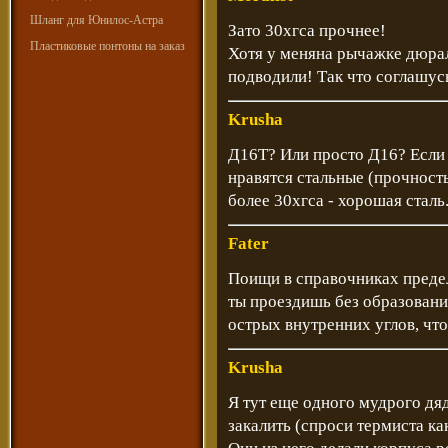
Шланг для Юнилос-Астра
Зато 30хгса прочнее!
Пластиковые понтоны на заказ
Хотя у меняна рычажке дюра
подводили! Так что соглашус
Krusha
Д16Т? Или просто Д16? Если 
нравятся стальные (прочност
более 30хгса - хорошая сталь
Fater
Поищи в справочниках преде
ты проездишь без образовани
острых внутренних углов, чт
Krusha
Я тут еще одного мудрого дя
закалить (спроси термиста ка