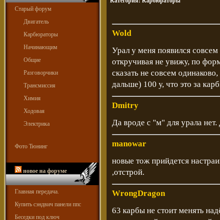
Категория:
Карбюраторы
Старый форум
Двигатель
Wold
Карбюраторы
Начинающим
Урал у меня появился совсем н
Общие
откручивая не увижу, по фор
сказать не совсем одинаково,
Разговорчики
дальше) 100 у, что это за кар
Трансмиссия
Химия
Dmitry
Ходовая
Да вроде с "м" для урала нет.
Электрика
manowar
Фото Тюнинг
новые тож прийдется настраив
новое на форуме
,отстрой.
Главная передача.
WrongDragon
Купить сэндвич панели ппс
63 карбы не стоит менять над
Беседки под ключ