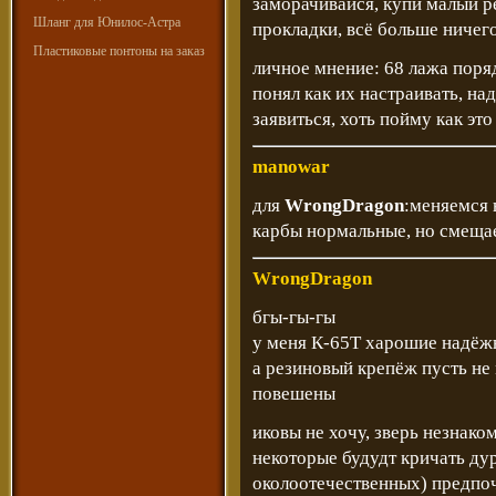
заморачивайся, купи малый р
Шланг для Юнилос-Астра
прокладки, всё больше ничег
Пластиковые понтоны на заказ
личное мнение: 68 лажа поряд
понял как их настраивать, на
заявиться, хоть пойму как это
manowar
для
WrongDragon
:меняемся 
карбы нормальные, но смеща
WrongDragon
бгы-гы-гы
у меня К-65Т харошие надё
а резиновый крепёж пусть не 
повешены
иковы не хочу, зверь незнако
некоторые будудт кричать ду
околоотечественных) предпо