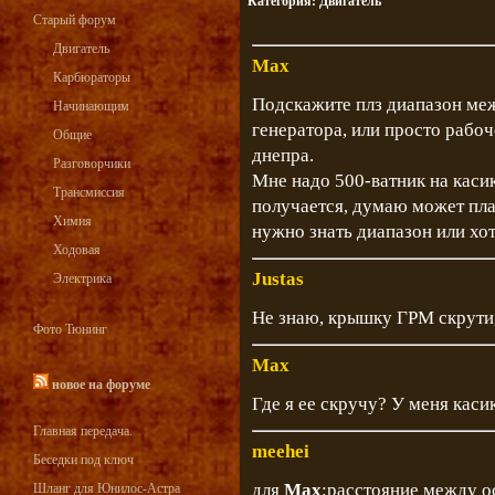
Категория:
Двигатель
Старый форум
Двигатель
Max
Карбюраторы
Подскажите плз диапазон ме
Начинающим
генератора, или просто рабо
Общие
днепра.
Разговорчики
Мне надо 500-ватник на касике
Трансмиссия
получается, думаю может пл
Химия
нужно знать диапазон или хо
Ходовая
Justas
Электрика
Не знаю, крышку ГРМ скрути,
Фото Тюнинг
Max
новое на форуме
Где я ее скручу? У меня каси
Главная передача.
meehei
Беседки под ключ
для
Max
:расстояние между о
Шланг для Юнилос-Астра