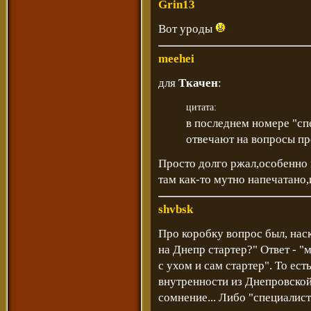
Grin13
Вот уроды
meehei
для
Ткачен
:
цитата:
в последнем номере "сп
отвечают на вопросы п
Просто долго ржал,особенно 
там как-то мутно напечатано,
shvbsk
Про коробку вопрос был, нас
на Днепр стартер?" Ответ - 
с ухом и сам стартер". То ес
внутренности из Днепровской 
сомнение... Либо "специалисты