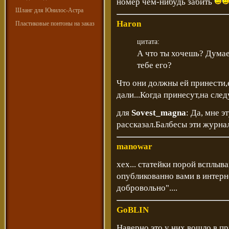
номер чем-нибудь забить
Шланг для Юнилос-Астра
Haron
Пластиковые понтоны на заказ
цитата:
А что ты хочешь? Думае
тебе его?
Что они должны ей принести,е
дали...Когда принесут,на сле
для
Sovest_magna
: Да, мне 
рассказал.Балбесы эти журнал
manowar
хех... статейки порой всплыв
опубликованно вами в интерн
добровольно"....
GoBLIN
Наверно это у них вошло в пр