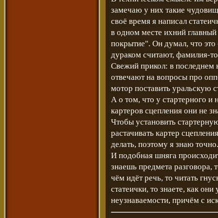
замечаю у них такие чудовищ
своё время я написал статеи
в одном месте ихний главный
покрытие". Он думал, что это
дураком считают, фамилия-то 
Свежий прикол: в последнем 
отвечают на вопросы про опп
мотор поставить уральскую с
А о том, что у стартерного и
картеров сцепления они не зна
Чтобы установить стартерную
растачивать картер сцепления
делать, поэтому я знаю точно
И подобная шняга происходит
знаешь предмета разговора, т
чём идёт речь, то читать гнус
статеички, то знаете, как они
неузнаваемости, причём с и