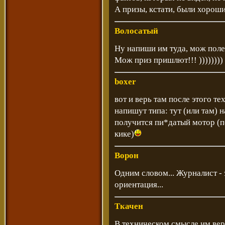
А призы, кстати, были хорош
Волосатый
Ну напиши им туда, мож поле
Мож приз пришлют!!! ))))))))
boxer
вот и верь там после этого те
напишут типа: тут (или там) на
получится пи*датый мотор (п
кике)
Ворон
Одним словом... Журналист - 
ориентация...
Ткачен
В техническом смысле им вери