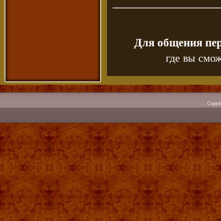
Для общения пе
где вы смож
Copyr