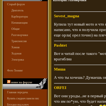
Категория:
Разговорчики
Старый форум
Двигатель
Sovest_magna
Карбюраторы
Начинающим
Купила тут новый мото и что 
Общие
написано, что я получила приз
еще орла( орел точно) на плеч
Разговорчики
Трансмиссия
Pashtet
Химия
Вот и читай после такого "мот
Ходовая
врагиблиа
Электрика
Миша
Фото Тюнинг
А что ты хочешь? Думаешь он
новое на форуме
ORFEI
Главная передача.
Вот они уроды...не в первый 
Купить сэндвич панели ппс
что им по*ую, что будет нап
Беседки под ключ