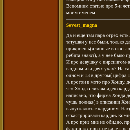
Вспомним статью про 5-и ле
моим именем
Sovest_magna
Да и еще там пара огрех есть
татушки у нее были, только 
прикроешь(длинные волосы об
ребята знают), а у нее было п
И про девушку с пирсингом-
в одном или двух ухах? На са
одном и 13 в другом( цифра 1
А прогон в мото про Хонду, д
что Хонда слизала идею кард
написано, что фирма Хонда д
чушь полная( в описании Хон
выпускались с карданом. Нас
откастрировали кардан. Комп
А про приз мне не обидно, пр
фактов, которых не видел, не