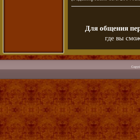
Для общения пе
где вы смож
Copyr