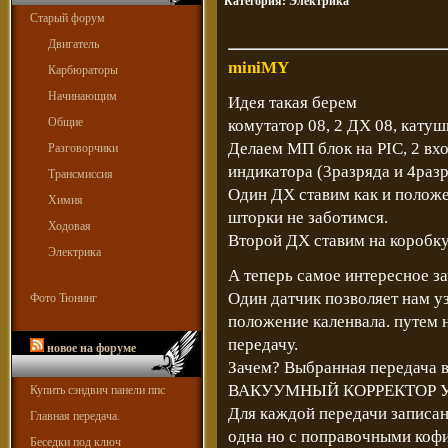
Категория:
Электрика
Старый форум
Двигатель
miniMY
Карбюраторы
Начинающим
Идея такая берем
Общие
комутатор 08, 2 ДХ 08, кату
Делаем МП блок на PIC, 2 вхо
Разговорчики
индикатора (3разряда и 4раз
Трансмиссия
Один ДХ ставим как и положе
Химия
шторки не заботимся.
Ходовая
Второй ДХ ставим на коробку
Электрика
А теперь самое интересное зач
Один датчик позволяет нам уз
Фото Тюнинг
положение каленвала. путем
передачу.
новое на форуме
Зачем? Выбранная передача в
ВАКУУМНЫЙ КОРРЕКТОР У
Купить сэндвич панели ппс
Для каждой передачи записан
Главная передача.
одна но с поправочными коф
Беседки под ключ