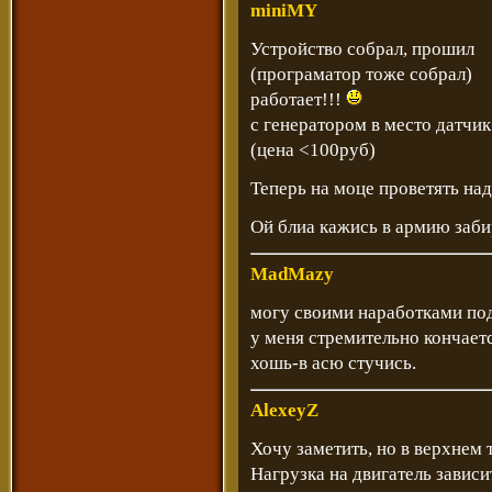
miniMY
Устройство собрал, прошил
(програматор тоже собрал)
работает!!!
с генератором в место датчик
(цена <100руб)
Теперь на моце проветять над
Ой блиа кажись в армию заб
MadMazy
могу своими наработками поде
у меня стремительно кончаетс
хошь-в асю стучись.
AlexeyZ
Хочу заметить, но в верхнем
Нагрузка на двигатель зависи