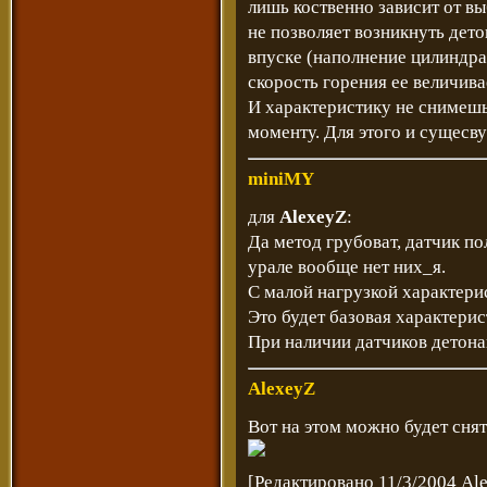
лишь коственно зависит от в
не позволяет возникнуть дет
впуске (наполнение цилиндра 
скорость горения ее величива
И характеристику не снимешь 
моменту. Для этого и сущесв
miniMY
для
AlexeyZ
:
Да метод грубоват, датчик п
урале вообще нет них_я.
С малой нагрузкой характери
Это будет базовая характерис
При наличии датчиков детона
AlexeyZ
Вот на этом можно будет снят
[Редактировано 11/3/2004 Al