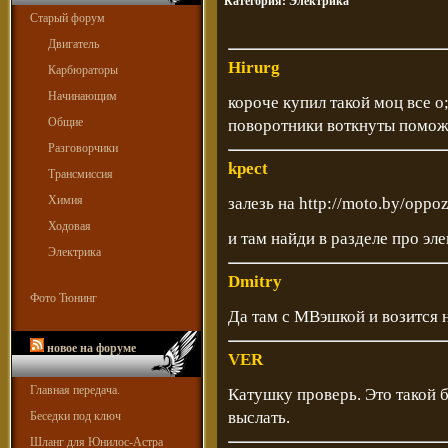
Категория:
Электрика
Старый форум
Двигатель
Hirurg
Карбюраторы
Начинающим
короче купил такой моц все о
Общие
поворотники воткнуты помож
Разговорчики
kpect
Трансмиссия
Химия
залезь на
http://moto.by/oppoz
Ходовая
и там найди в разделе про эл
Электрика
Dmitry
Фото Тюнинг
Да там с МВэшкой и возится 
новое на форуме
VER
Главная передача.
Катушку проверь. Это такой б
выслать.
Беседки под ключ
Шланг для Юнилос-Астра