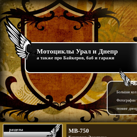
Мотоциклы Урал и Днепр
а также про Байкеров, баб и гаражи
Большая кол
Фотографии т
тюнинг днепр
разделы
МВ-750