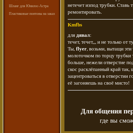
нетечет изпод трубки. Ставь 
Шланг для Юнилос-Астра
ремонтировать.
Пластиковые понтоны на заказ
Kmfbs
для
дявал
:
течет, течет,,, и не только от т
Ты,
flyer
, возьми, вытащи эти
молоточком по торцу трубки 
больше, нежели отверстие под
скос расклёпанный край так, 
зацентроваться в отверстии г
её загоняешь на своё мисто!
Для общения пе
где вы смож