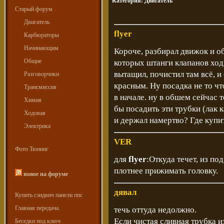
Категория:
Двигатель
Старый форум
Двигатель
flyer
Карбюраторы
Начинающим
Короче, разбирал движок и о
Общие
которых штанги клапанов ходя
вытащил, почистил там всё, и
Разговорчики
красным. Ну посадка не то что
Трансмиссия
в начале. ну в обшем сейчас 
Химия
бы посадить эти трубки (лак 
Ходовая
и держал намертво? Где купи
Электрика
VER
Фото Тюнинг
для
flyer
:Откуда течет, из по
плотнее прижимать головку.
новое на форуме
дявал
Купить сэндвич панели ппс
Главная передача.
течь оттуда недолжно.
Если чистая сливная трубка и
Беседки под ключ