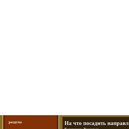
Мотоциклы Урал и Днепр
а также про Байкеров, баб и гаражи
Большая кол
Фотографии т
тюнинг днепр
разделы
На что посадить направл