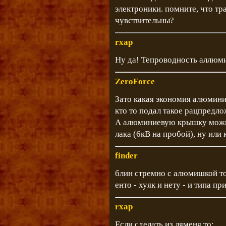
электроники. помните, что тр
чувствительны?
rxap
Ну да! Тепроводность аллюм
ZeroForce
Зато какая экономия алюмин
кто то подал такое рацпредло
А алюминиевую крышку можно
лака (6кВ на пробой), ну или
finder
блин стремно с алюмишкой то
енто - хуяк и нету - и типа при
rxap
Если сделать из ляменя то: