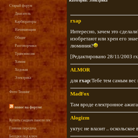
Категория:
Электрика
Старый форум
Двигатель
rxap
Карбюраторы
Начинающим
Интересно, зачем это сделали
Общие
изобретают или хрен его знае
люминия?
Разговорчики
Трансмиссия
[Редактировано 28/11/2003 rx
Химия
ALMOR
Ходовая
Электрика
для
rxap
:Тебе тем самым вес 
Фото Тюнинг
MadFox
Там вроде електронное ажига
новое на форуме
Alogizm
Купить сэндвич панели ппс
уктус не влазит .. оскольское 
Главная передача.
Беседки под ключ