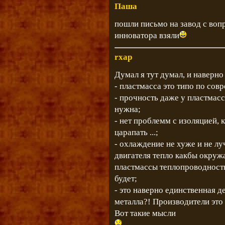
Паша
пошли письмо на завод с воп
инноватора взяли
rxap
Думал я тут думал, и наверно
- пластмасса это типо по сов
- прочность даже у пластмасс
нужна;
- нет проблемм с изоляцией, 
царапать ...;
- охлаждение не хуже и не л
двигателя тепло какбы окружае
пластмассы теплопроводность
будет;
- это наверно единственная д
металла?! Производители это 
Вот такие мысли