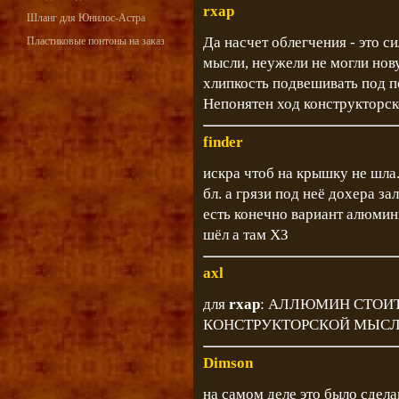
rxap
Шланг для Юнилос-Астра
Да насчет облегчения - это с
Пластиковые понтоны на заказ
мысли, неужели не могли нов
хлипкость подвешивать под по
Непонятен ход конструкторск
finder
искра чтоб на крышку не шла.
бл. а грязи под неё дохера за
есть конечно вариант алюмин
шёл а там ХЗ
axl
для
rxap
: АЛЛЮМИН СТОИТ 
КОНСТРУКТОРСКОЙ МЫСЛИ
Dimson
на самом деле это было сдела