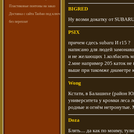
Пластиковые понтоны на заказ
BIGRED
Доставка с сайта Taobao под ключ
Ну возми докатку от SUBARU
без переплат
PSIX
причем сдесь subaru И r15 ?
написано для людей замонавш
и не желающих 1.колбасить м
2.мне например 205 каток не
выше при такомже диаметре к
Wong
Кстати, в Балашихе (район 
университета у кромки леса 
родные и огнём нетронутые. 
Doza
Блять.... да как по моиму, ту