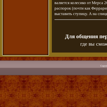
валяется колесико от Мерса 
распорок (почти как Феррари 
выставить ступицу. А на спиц
Для общения пе
где вы смож
Copyr