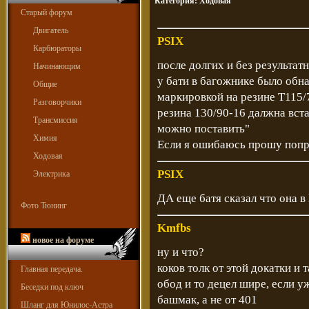
Категория:
Ходовая
Старый форум
Двигатель
PSIX
Карбюраторы
после долгих и без результат
Начинающим
у бати в багожнике было об
Общие
маркировкой на резине T115
Разговорчики
резина 130/90-16 далжна вста
Трансмиссия
можно поставить"
Химия
Если я ошибаюсь прошу попр
Ходовая
PSIX
Электрика
ДА еще батя сказал что она в
Фото Тюнинг
Kmfbs
новое на форуме
ну и что?
коков толк от этой докатки и 
Главная передача.
обод и то децел шире, если у
Беседки под ключ
башмак, а не от 401
Шланг для Юнилос-Астра