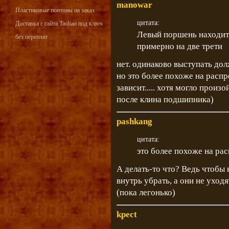
manowar
Пластиковые понтоны на заказ
цитата:
Доставка с сайта Taobao под ключ
Левый поршень находит
без переплат
примерно на две трети
нет. одинаково выступать дол
но это более похоже на распр
зависит..... хотя могло произ
после клина подшипника)
pashkang
цитата:
это более похоже на ра
А делать-то что? Ведь чтобы 
внутрь убрать, а они не уход
(пока легонько)
kpect