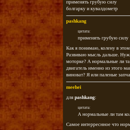
применять грубую силу
болгарку и кувалдометр
pashkang
цитата:
применять грубую силу
Как я понимаю, колену в этом
Развиваю мысль дальше. Нужно
моторке? А нормальные ли та
двигатель именно из этого ма
виноват? Я или паленые запч
meehei
для
pashkang
:
цитата:
А нормальные ли там ко
Самое интерреснное что норм