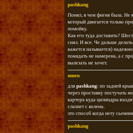
pashkang
Понял, в чем фигня была. Не 
который двигается только пр
помойку.
Как его туда доставить? Шест
снял. И все. Че дальше делат
кажется называется) надежно
покидать не намерена, а с п
вылезать не хочет.
umen
для
pashkang
: по задней кры
через проставку постучать м
картера куда цилиндры входят
слазиет с колена.
это способ когда нету сьемник
pashkang