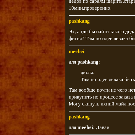
дедов по сараям шарить,стар
10мин,проверенно.
pashkang
Эх, а где бы найти такого де
фигня? Там по идее левака бы
meehei
для
pashkang
:
цитата:
Там по идее левака быт
Там вообще почти не чего не
прикупить но процесс заказа и 
Могу скинуть ихний майл,по
pashkang
для
meehei
: Давай