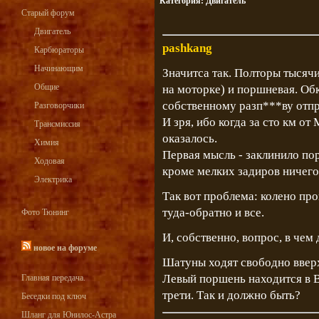
Категория:
Двигатель
Старый форум
Двигатель
pashkang
Карбюраторы
Начинающим
Значитса так. Полторы тысяч
Общие
на моторке) и поршневая. Об
собственному разп***ву отпра
Разговорчики
И зря, ибо когда за сто км от
Трансмиссия
оказалось.
Химия
Первая мысль - заклинило пор
Ходовая
кроме мелких задиров ничего
Электрика
Так вот проблема: колено пр
туда-обратно и все.
Фото Тюнинг
И, собственно, вопрос, в чем
новое на форуме
Шатуны ходят свободно вверх 
Левый поршень находится в В
Главная передача.
трети. Так и должно быть?
Беседки под ключ
Шланг для Юнилос-Астра