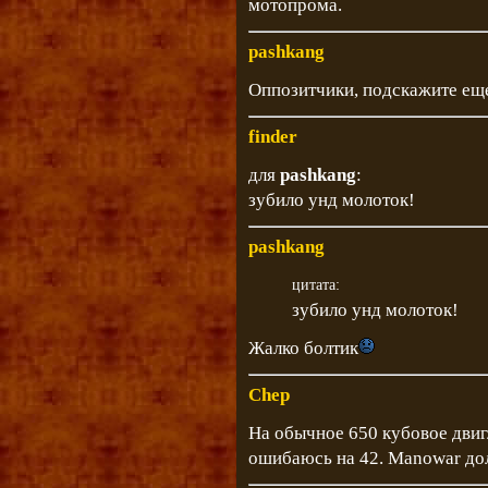
мотопрома.
pashkang
Оппозитчики, подскажите еще
finder
для
pashkang
:
зубило унд молоток!
pashkang
цитата:
зубило унд молоток!
Жалко болтик
Chep
На обычное 650 кубовое двигл
ошибаюсь на 42. Manowar дол