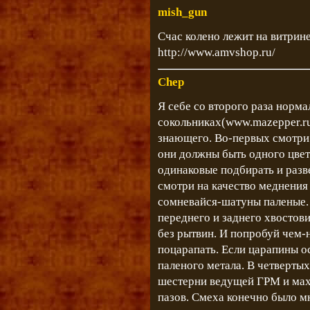
mish_gun
Счас колено лежит на витрине
http://www.amvshop.ru/
Chep
Я себе со второго раза норма
сокольниках(www.mazepper.ru
знающего. Во-первых смотри
они должны быть одного цвета
одинаковые подбирать и разв
смотри на качество меднения
сомневайся-шатуны паленые. 
переднего и заднего хвостов
без рытвин. И попробуй чем-
поцарапать. Если царапины о
паленого метала. В четверты
шестерни ведущей ГРМ и махо
пазов. Смеха конечно было м