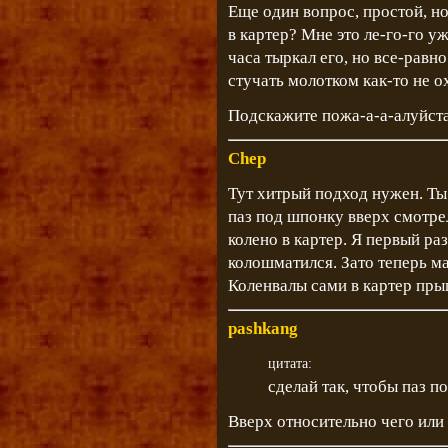
Еще один вопрос, простой, но
в картер? Мне это ле-го-го у
часа тыркал его, но все-равн
стучать молотком как-то не о
Подскажите пожа-а-а-алуйста
Chep
Тут хитрый подход нужен. Ты 
паз под шпонку вверх смотре
колено в картер. Я первый ра
колошматился. Зато теперь м
Коленвалы сами в картер пры
pashkang
цитата:
сделай так, чтобы паз п
Вверх относительно чего или