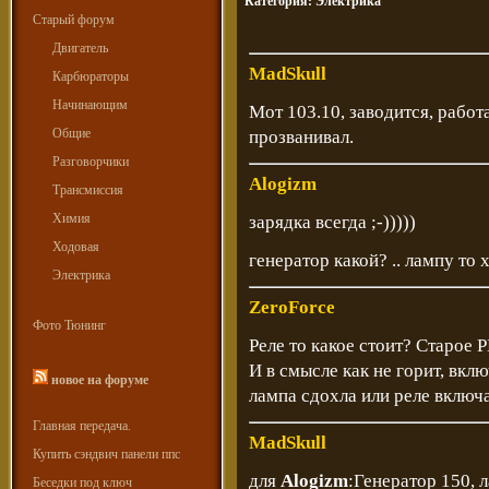
Категория:
Электрика
Старый форум
Двигатель
MadSkull
Карбюраторы
Начинающим
Мот 103.10, заводится, работ
Общие
прозванивал.
Разговорчики
Alogizm
Трансмиссия
Химия
зарядка всегда ;-)))))
Ходовая
генератор какой? .. лампу то
Электрика
ZeroForce
Фото Тюнинг
Реле то какое стоит? Старое 
И в смысле как не горит, вклю
новое на форуме
лампа сдохла или реле включ
Главная передача.
MadSkull
Купить сэндвич панели ппс
для
Alogizm
:Генератор 150, 
Беседки под ключ