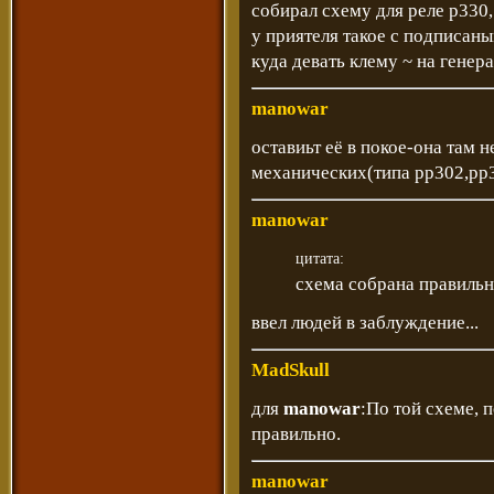
собирал схему для реле р330
у приятеля такое с подписаны
куда девать клему ~ на генер
manowar
оставиьт её в покое-она там н
механических(типа рр302,рр3
manowar
цитата:
схема собрана правиль
ввел людей в заблуждение...
MadSkull
для
manowar
:По той схеме, 
правильно.
manowar