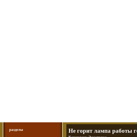
Мотоциклы Урал и Днепр
а также про Байкеров, баб и гаражи
Большая кол
Фотографии т
тюнинг днепр
разделы
Не горит лампа работы г