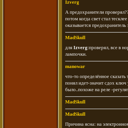
Izverg
А предохранители проверял??
потом когда свет стал тесклее
оказывается предохранитель з
MadSkull
для
Izverg
:проверял, все в н
лампочки.
manowar
что-то определённое сказать т
понял идет-значит сдох ключ 
было..похоже на реле -регулят
MadSkull
MadSkull
Причина ясна: на электронном