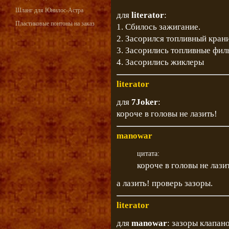
Шланг для Юнилос-Астра
для
literator
:
Пластиковые понтоны на заказ
1. Сбилось зажигание.
2. Засорился топливный крани
3. Засорились топливные фил
4. Засорились жиклеры
literator
для
7Joker
:
короче в головы не лазить!
manowar
цитата:
короче в головы не лази
а лазить! проверь зазоры.
literator
для
manowar
: зазоры клапа