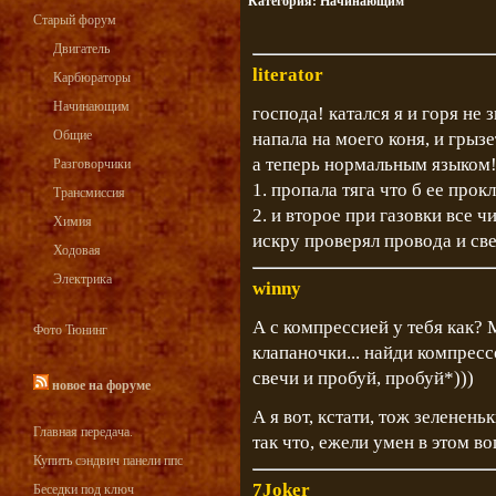
Категория:
Начинающим
Старый форум
Двигатель
literator
Карбюраторы
Начинающим
господа! катался я и горя не 
Общие
напала на моего коня, и грызет
а теперь нормальным языком
Разговорчики
1. пропала тяга что б ее прок
Трансмиссия
2. и второе при газовки все ч
Химия
искру проверял провода и све
Ходовая
Электрика
winny
А с компрессией у тебя как?
Фото Тюнинг
клапаночки... найди компресс
свечи и пробуй, пробуй*)))
новое на форуме
А я вот, кстати, тож зелененьк
Главная передача.
так что, ежели умен в этом в
Купить сэндвич панели ппс
7Joker
Беседки под ключ