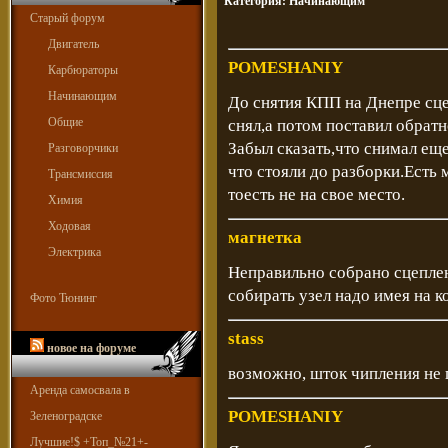
Категория:
Начинающим
Старый форум
Двигатель
POMESHANIY
Карбюраторы
Начинающим
До снятия КПП на Днепре сце
Общие
снял,а потом поставил обрат
Забыл сказать,что снимал еще
Разговорчики
что стояли до разборки.Есть 
Трансмиссия
тоесть не на свое место.
Химия
Ходовая
магнетка
Электрика
Неправильно собрано сцеплен
собирать узел надо имея на к
Фото Тюнинг
stass
новое на форуме
возможно, шток чипления не 
Аренда самосвала в
POMESHANIY
Зеленоградске
Лучшие!$ +Топ_№21+-