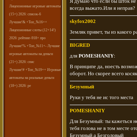
Я думаю что если бы шток не
Лицензионные игровые автоматы
всегда выжато.Или я неправ?
(15+) 2026: список-6
skyfox2002
Лучшие!& +Топ_№16++
Лицензионные слоты (12+14!)
Земляк привет, ты из какого 
2026: рейтинг-918+ про
BIGRED
Лучшие!% +Топ_№11+- Лучшие
игровые автоматы на деньги
для
POMESHANIY
:
(21+) 2026: спис
В принципе да, ноесть возмож
Лучшие!# +Топ_№19++ Игровые
оборот. Но скорее всего кося
автоматы на реальные деньги
(18+) 2026: ре
Безумный
Руки у тебя не ис того места
POMESHANIY
Для Безумный: ты кажеться н
тебя голова не в том месте от
Безумный а Безголовый