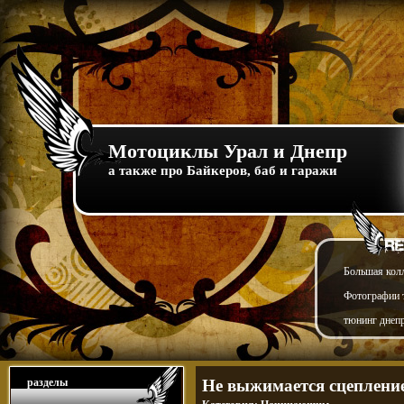
Мотоциклы Урал и Днепр
а также про Байкеров, баб и гаражи
Большая кол
Фотографии т
тюнинг днепр
разделы
Не выжимается сцеплен