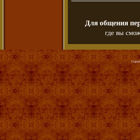
Для общения пе
где вы смож
Copyr