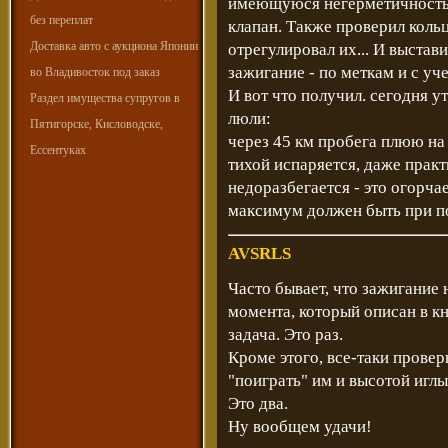
имеющуюся негерметичность
без переплат
клапан. Также проверил кольц
Доставка авто с аукциона Японии
отрегулировал их... И выстави
зажигание - по меткам и с уч
во Владивосток под заказ
И вот что получил. сегодня 
Раздел имущества супругов в
люли:
Пятигорске, Кисловодске,
через 45 км пробега плюю на
Ессентуках
тихой испаряется, даже практ
недоразбегается - это огорчае
максимум должен быть при по
AVSRLS
Часто бывает, что зажигание 
момента, который описан в кн
задача. Это раз.
Кроме этого, все-таки провер
"поиграть" им и высотой иглы
Это два.
Ну вообщем удачи!