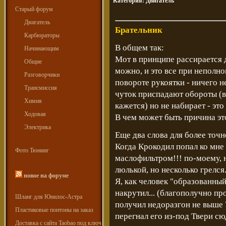
Категория:
Двигатель
Старый форум
Двигатель
Брательник
Карбюраторы
В общем так:
Начинающим
Мот в принципе рассирается д
Общие
можно, и это все при неполн
Разговорчики
повороте рукоятки - ничего н
Трансмиссия
чуток приспадают обороты (вп
Химия
кажется) но не набирает - это
Ходовая
В чем может быть причина эт
Электрика
Еще два слова для более точн
Когда Крокодил попал ко мне в
Фото Тюнинг
маслофильтром!!! по-моему, н
люлькой, но несколько грелся.
новое на форуме
Я, как человек "образованный
накрутил... (благополучно пр
Шланг для Юнилос-Астра
получил недоразгон не выше 
Пластиковые понтоны на заказ
перегнал его из-под Твери сю
Доставка с сайта Taobao под ключ