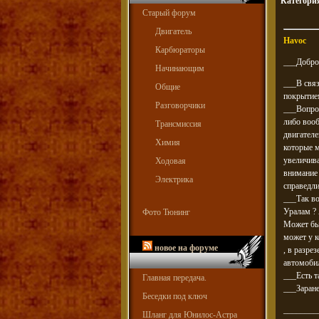
Категори
Старый форум
Двигатель
Havoc
Карбюраторы
___Доброг
Начинающим
___В свя
Общие
покрытием
Разговорчики
___Вопрос
либо вооб
Трансмиссия
двигателе
Химия
которые м
увеличива
Ходовая
внимание 
Электрика
справедли
___Так во
Уралам ? 
Фото Тюнинг
Может быт
может у к
новое на форуме
, в разре
автомобил
___Есть т
Главная передача.
___Заране
Беседки под ключ
________
Шланг для Юнилос-Астра