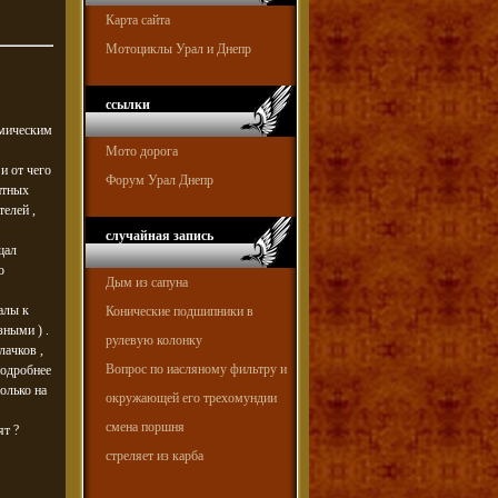
Карта сайта
Мотоциклы Урал и Днепр
ссылки
амическим
Мото дорога
и от чего
Форум Урал Днепр
итных
телей ,
случайная запись
щал
о
Дым из сапуна
алы к
Конические подшипники в
зными ) .
рулевую колонку
лачков ,
Вопрос по иасляному фильтру и
подробнее
только на
окружающей его трехомундии
смена поршня
ят ?
стреляет из карба