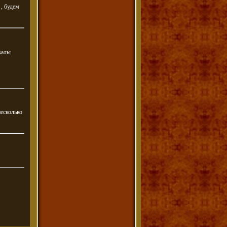
 , будем
двалы
несколько