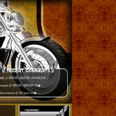
idik @ ИКОВ+ДНЕПР=ПОМОГИ ...
еловек @ ИКОВ+ДНЕПР=П� ...
ilon (томск) @ Не могу от� ...
страницы