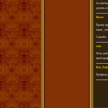
За ответы
думать и и
Havoc
Прошу про
такие , и
Спасибо .
sam
Хочу доба
иной проф
Изя_Рай
Профиль, 