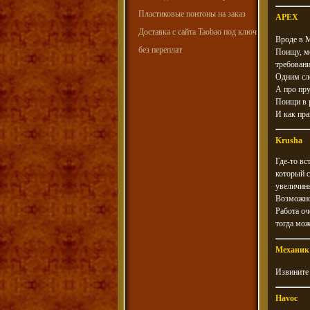
Пластиковые понтоны на заказ
APEX
Доставка с сайта Taobao под ключ
Вроде в 
без переплат
Поищу, мо
требовани
Одним сл
А про пр
Поищи в р
И как пра
Krusha
Где-то вс
который с
увеличины
Возможно
Работа оч
тогда мож
Механик
Извините
Havoc