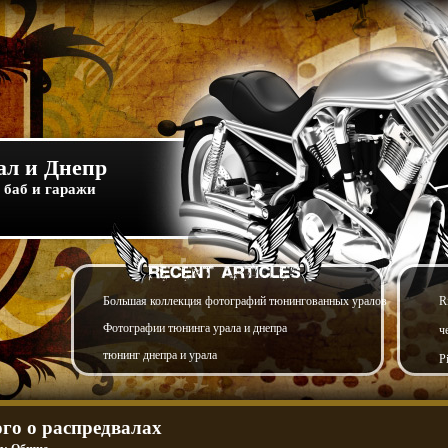
л и Днепр
 баб и гаражи
Большая коллекция фотографий тюнингованных уралов
R
Фотографии тюнинга урала и днепра
ч
тюнинг днепра и урала
P
го о распредвалах