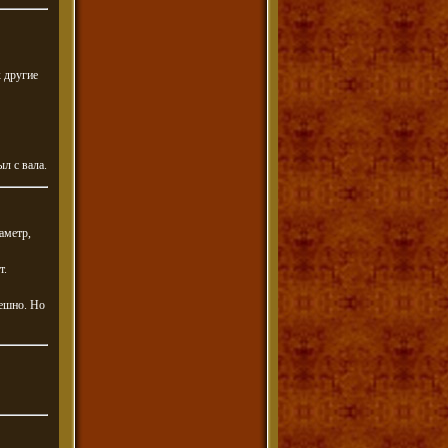
к другие
л с вала.
аметр,
т.
пешно. Но