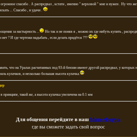
 огромное спасибо . А распредвал , кстати , именно " верховой " мне и нужен . Ну что же
скать ... Спасибо , и удачи .
щения за настырность ...
Но так и не поняв я , можно их где нибуть купить , распре
ли нет ? И где чертежи надыбать , если делать придётся ???
вить, что на Уралах расчитанных под 93-й бензин имеют другой распредвал, у которых 
иль кулачков, и несколько большая высота кулачка.
дер
в принципе, такой же, а высота кулачка увеличена на 0.1 мм
Для общения перейдите в наш
Мото Форум
где вы сможете задать свой вопрос