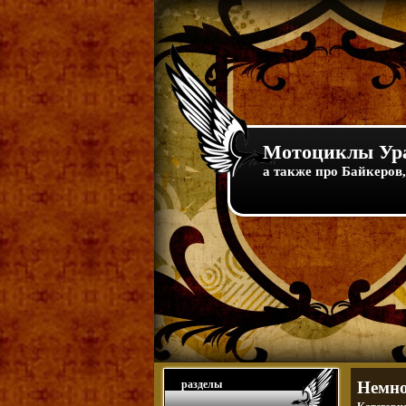
Мотоциклы Ура
а также про Байкеров,
разделы
Немно