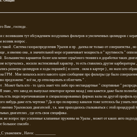
я:
Общие
о Вам , господа .
зи с возникшим тут обсуждением воздушных фильтров и увеличенных цилиндров с кер
 возник вопрос .
 такой . Система газораспределения Уралов и пр . далека не только от совершенства , но 
ще , и именно она , в значительной мере ограничивает мощность и " крутимость " оппоз
й . Большинство вариантов более или менее серьёзного тюнинга и доработки таких двига
не встречались , носили экстенсивный характер , то есть ставились другие карбюраторы ,
лись размеры цилиндров и ходы поршней ( и соотв . окна в картере ) , но мало кто обра
на ГРМ . Мне попалось всего навсего одно сообщение про фильтры где было совершенн
во предложено " всё на_ер отполировать и облегчить " .
т . Может быть кто - то здесь знает что либо про нестандартные " спортивные " распредв
Я знаю , что завод их выпускал некоторое время назад ( они кажется даже были полноба
ь есть люди перетачивавшие в специализированных фирмах валы на другой профиль ку
ого нибудь даже есть чертежи ? Да и про полировку каналов тоже хотелось бы узнать по
зе именно Ураловских двигателей , т.к. мне приходилось сталкиваться с этой процедурой 
ьных двигателях , где есть своя специфика .
ак же вопрос про усиленные клапанные пружины на Уралы , может от каких авто подход
е большое спасибо .
_С уважением , Havoc .___________