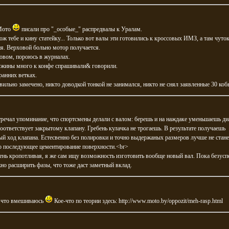
Мото
писали про "_особые_" распредвалы к Уралам.
ж тебе и кину статейку... Только вот валы эти готовились к кроссовых ИМЗ, а там чуто
я. Верховой больно мотор получается.
овом, пороюсь в журналах.
ужины много к конфе спрашивали& говорили.
анних ветках.
вильно замечено, никто доводкой тонкой не занимался, никто не снял заявленные 30 кобы
тречал упоминание, что спортсмены делали с валом: берешь и на наждаке уменьшаешь ди
оответствует закрытому клапану. Гребень кулачка не трогаешь. В результате получаешь
й ход клапана. Естесвенно без полировки и точно выдержаных размеров лучше не стане
 последующее цементирование поверхности.<br>
ень кропотливая, я же сам ищу возможность изготовить вообще новый вал. Пока безус
но расширить фазы, что тоже даст заметный вклад.
 что вмешиваюсь
Кое-что по теории здесь:
http://www.moto.by/oppozit/meh-rasp.html