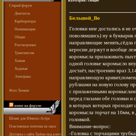
Категория:
Общие
Старый форум
Двигатель
Большой_Во
Карбюраторы
Головки мне достались в не о
Начинающим
поволямшись) ну я букварик 
Общие
направляющие менять,сёдла п
Разговорчики
керосин держут и вообще лежа
Трансмиссия
коромысла прилаживать пыхте
Химия
одной головке коромысло впу
Ходовая
достаёт, настроению враз 3,1
Электрика
направляющую кривит,поменял
рублиами на новую голову пр
Фото Тюнинг
с прилаженными коромыслами
перед глазами обе головки и 
в которых которых проходят 
новое на форуме
коромысла торчат на 10мм, в
Шланг для Юнилос-Астра
головкой.
Внимание-вопрос:
Пластиковые понтоны на заказ
-Головка с торчащими трубка
Доставка с сайта Taobao под ключ