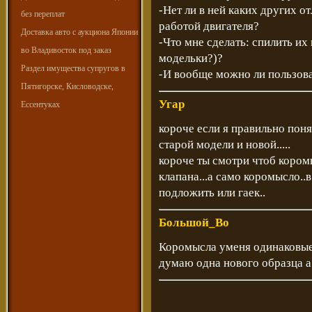
-Нет ли в ней каких других 
без переплат
работой двигателя?
Доставка авто с аукциона Японии
-Что мне сделать: спилить и
во Владивосток под заказ
модельки?)?
Раздел имущества супругов в
-И вообще можно ли пользова
Пятигорске, Кисловодске,
Угар
Ессентуках
короче если я правильно поня
старой модели и новой.....
короче ты смотри чтоб коромы
клапана...а само коромысло..
подложить или гаек..
Большой_Во
Коромысла уменя одинаковые 
думаю одна нового образца а