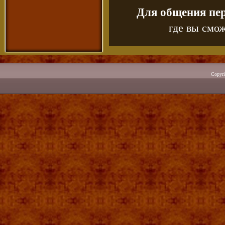
Для общения пе
где вы смож
Copyr