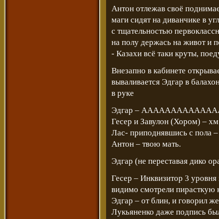
Антон отлежав своё поднимает
маги сидят на диванчике в у
с тщательностью первокласс
на полу держась на живот и п
- Казахи всё таки круты, поеду
Внезапно в кабинете открывае
вываливается Эдгар в балахо
в руке
Эдгар – ААААААААААА
Гесер и Завулон (Хором) – хм
Лас- приподнявшись с пола
Антон – твою мать.
Эдгар (не переставая дико ора
Гесер – Инквизитор 3 уровня 
видимо смотрели пирасткую ко
Эдгар – от блин, и говорил же
Лукьяненко даже подпись бы