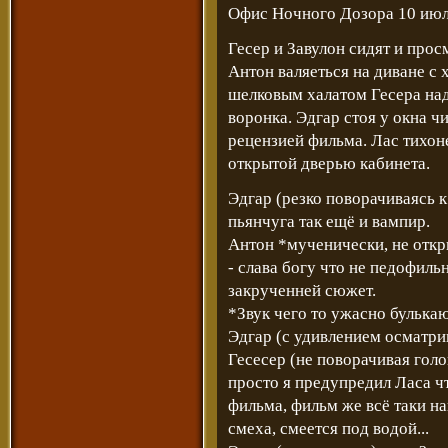
Офис Ночного Дозора 10 июля
Гесер и Завулон сидят и пр
Антон валяеться на диване с
шелковым халатом Гесера над
воронка. Эдгар стоя у окна ч
рецензией фильма. Лас тихон
открытой дверью кабинета.
Эдгар (резко поворачиваясь к 
пьянчуга так ещё и вампир.
Антон *мученически, не откр
- слава богу что не педофиль
закрученней сюжет.
*Звук чего то ужасно бульк
Эдгар (с удивлением осматрив
Гесесер (не поворачивая голо
просто я предупредил Ласа ч
фильма, фильм же всё таки на
смеха, смеется под водой...