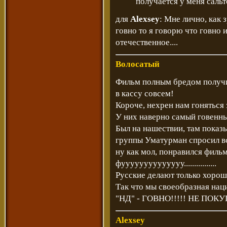
получается у меня сальт
для
Alexsey
: Мне лично, как 
говно то я говорю что говно 
отечественное....
Волосатый
Фильм полным бредом получил
в кассу совсем!
Короче, нехрен нам гоняться 
У них наверно самый говенн
Был на нашествии, там показ
группы Уматурман спросил вс
ну как мол, понравился фильм
фуууууууууууууу................
Русские делают только хорош
Так что мы своеобразная наци
"НД" - ГОВНО!!!!! НЕ ПОК
Alexsey