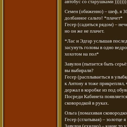
автобус со старушками )))))))
Семен (обиженно) – шеф, я 300
долбанное сальто! *плачет*
Гесер (садиться рядом) – неч
но он же не плачет.
*Лас и Эдгар услышав послед
засунуть головы в одно ведро
хохотом на пол*
Завулон (пытается быть серьё
вы выбирали?
Гесер (расплываеться в улыб
к Антону я тоже прикреплял,
держал в коробке из под обуви
Посреди Кабинета появляется
сковородкой в руках.
Ольга (помахивая сковородкой) 
Гесер (сглатывая) – золотце 
Завулон (ехидно) – какие то у 