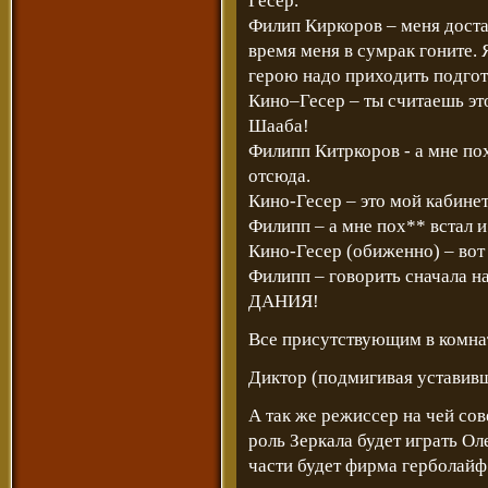
Гесер.
Филип Киркоров – меня доста
время меня в сумрак гоните.
герою надо приходить подго
Кино–Гесер – ты считаешь эт
Шааба!
Филипп Китркоров - а мне по
отсюда.
Кино-Гесер – это мой кабине
Филипп – а мне пох** встал и
Кино-Гесер (обиженно) – вот 
Филипп – говорить сначала н
ДАНИЯ!
Все присутствующим в комнат
Диктор (подмигивая уставив
А так же режиссер на чей со
роль Зеркала будет играть О
части будет фирма герболайф