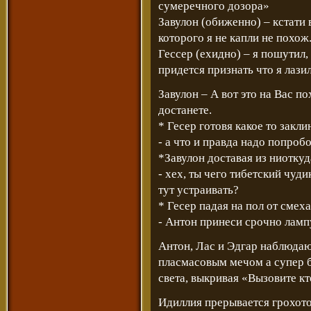
сумеречного дозора»
Завулон (обиженно) – кстати 
которого я не капли не похож
Гессер (ехидно) – я пошутил,
придется признать что я лазил 
Завулон – А вот это на Вас п
достанете.
* Гесер готовя какое то закл
- а что и правда надо попробо
*Завулон доставая из ниотку
- хех, ты чего тибетский чуди
тут устраивать?
* Гесер падая на пол от смеха
- Антон принеси срочно лампу 
Антон, Лас и Эдгар наблюдаю
пласмасовым мечом а супер б
света, выкривая «Вызовите кт
Идиллия прерывается грохото