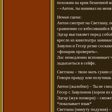
похожим на крик бешенной 
- «Антон, ты нанимал на мен
Немая сцена:
Антон смотрит на Светлану, п
сравнению со взбесившийся 
Эдгар выставляет перед собо
кресло из кинотеатра занимае
Завулон и Гесер резко соскак
«фонарик проверить».
Лас немедленно вспоминает ч
задыхаеться в сейфе.
Светлана – твою мать сукин
Говори правду или получишь
Антон (жалобно) – Ты не см
Гесер с Завулоном (хором и
Эдгар (жуя попкорн) – сможет
*показывает язык*
Светлана (минуту подумав) – я