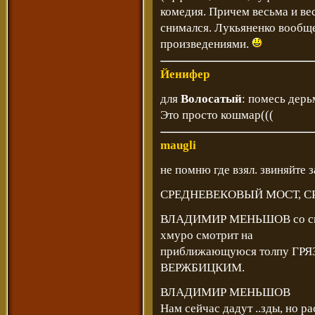
комедия. Причем весьма и ве
снимался. Лукьяненко вообщ
произведениями.
Йенифер
для
Волосатый
: помесь дерь
Это просто кошмар(((
maugli
не помню где взял. звиняйте з
СРЕДНЕВЕКОВЫЙ МОСТ, С
ВЛАДИМИР МЕНЬШОВ со с
хмуро смотрит на
приближающуюся толпу ГР
ВЕРЖБИЦКИМ.
ВЛАДИМИР МЕНЬШОВ
Нам сейчас дадут ..зды, но ра