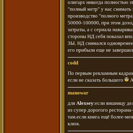
олигарх никогда полностью эт
"полный метр" у нас снимать
производство "полного метра"
50000-100000, при этом дохо
затраты, а с сериала наварива
стороны НД себя показал впо
ЗЫ. НД снимался одновременн
его прибыли еще не завершил
codd
По первым рекламным кадрам 
если не сказать большего
А
manowar
для
Alexsey
:если яишницу де
из супер дорогого ресторана
там.если книга ещё более-мен
клюя.