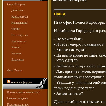
Категория:
Разговорчики
Старый форум
Двигатель
UmKa
Карбюраторы
Итак офис Ночного Доозора. 
Начинающим
Общие
Из кабинета Городецкого раз
Разговорчики
- Не может быть
Трансмиссия
- Я тебе говорю показывают!
Химия
- Кто же нас сдал?
Ходовая
- Да никто вроде не сдал, как
Электрика
- КТО СНЯЛ?
- Антон что ты кричишь на ме
Фото Тюнинг
- Лас, прости я очень нервни
совпадают но мы электрики?
- Угу.......и у тебя была ещё 
новое на форуме
*звук падающего тела*
Купить сэндвич панели ппс
- Антон ты чего?
Главная передача.
Дверь в кабинет открывается
Беседки под ключ