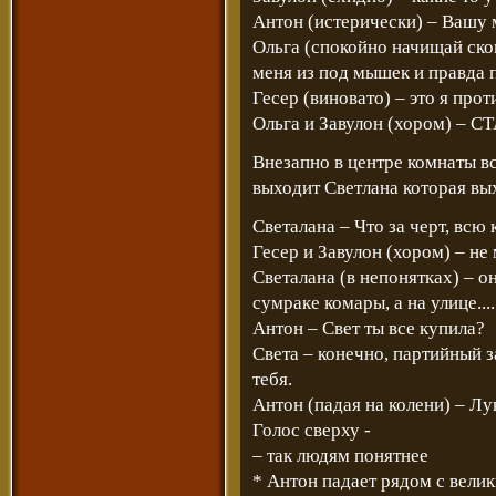
Антон (истерически) – Вашу м
Ольга (спокойно начищай ско
меня из под мышек и правда 
Гесер (виновато) – это я прот
Ольга и Завулон (хором) – 
Внезапно в центре комнаты вс
выходит Светлана которая вы
Светалана – Что за черт, всю
Гесер и Завулон (хором) – не
Светалана (в непонятках) – 
сумраке комары, а на улице......
Антон – Свет ты все купила?
Света – конечно, партийный з
тебя.
Антон (падая на колени) – Лу
Голос сверху -
– так людям понятнее
* Антон падает рядом с вели