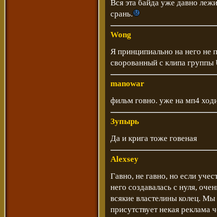
Вся эта байда уже давно лежит н
срань.
Wong
Я принципиально на него не п
сворованный с клипа группы 
manowar
фильм говно. уже на мп4 ходи
Зупырь
Да и крига тоже говеная
Alexsey
Гавно, не гавно, но если учес
него создавалась с нуля, оче
всякие властелины колец. Мы 
присутствует некая реклама че