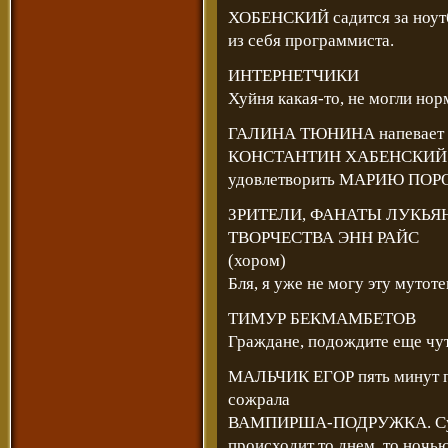
ХОБЕНСКИЙ садится за ноутбу
из себя программиста.
ИНТЕРНЕТЧИКИ
Хуйня какая-то, не могли нор
ГАЛИНА ТЮНИНА напевает р
КОНСТАНТИН ХАБЕНСКИЙ 
удовлетворить МАРИЮ ПО
ЗРИТЕЛИ, ФАНАТЫ ЛУКЬЯ
ТВОРЧЕСТВА ЭНН РАЙС
(хором)
Бля, я уже не могу эту мутот
ТИМУР БЕКМАМБЕТОВ
Граждане, подождите еще чут
МАЛЬЧИК ЕГОР пять минут по
сожрала
ВАМПИРША-ПОДРУЖКА. Судя
происходит то днем, то ночью