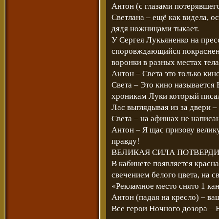
Антон (с глазами потерявшег
Светлана – ещё как видела, о
дядя ножницами тыкает.
У Сергея Лукьяненко на прес
споровждающийся покраснени
воронки в разных местах тела
Антон – Света это только кин
Света – Это кино называется 
хроникам Луки который писал
Лас выглядывая из за двери – 
Света – на афишах не написа
Антон – Я щас призову велик
правду!
ВЕЛИКАЯ СИЛА ПОТВЕРДИ
В кабинете появляется красн
свечением белого цвета, на 
«Рекламное место снято 1 ка
Антон (падая на кресло) – ва
Все герои Ночного дозора 