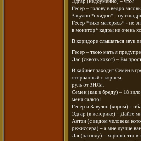
Эдгар (недоуменно) – что?
Гесер – голову в ведро засовы
Завулон *ехидно* - ну и кадры
Гесер *тихо матерясь* - не з
в монитор* кадры не очень х
В коридоре слышаться звук п
Гесер – твою мать я предупр
Лас (сквозь хохот) – Вы про
В кабинет заходит Семен в гр
оторванный с корнем.
руль от ЗИЛа.
Семен (как в бреду) – 18 зилов..
меня сальто!
Гесер и Завулон (хором) – оба
Эдгар (в истерике) – Дайте м
Антон (с видом человека кот
режиссера) – а мне лучше ва
Лас(на полу) – хорошо что в