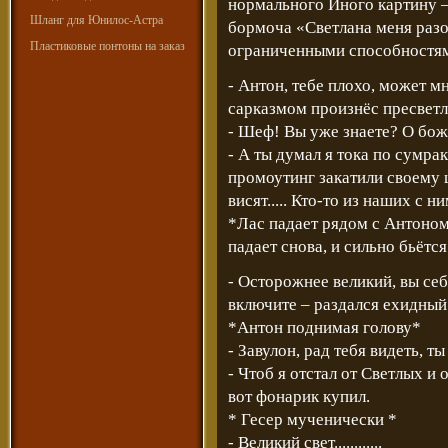
нормального Иного картину – 
Шланг для Юнилос-Астра
бормоча «Светлана меня разо
Пластиковые понтоны на заказ
ограниченными способностями
- Антон, тебе плохо, может м
сарказмом произнёс пресветл
- Шеф! Вы уже знаете? О божеее
- А ты думал я тока по сумр
промоутинг закатили своему 
висят..... Кто-то из наших с ними
*Лас падает рядом с Антоном
падает снова, и сильно бьётс
- Осторожнее великий, вы себ
включите – раздался ехидный 
*Антон поднимая голову*
- Завулон, рад тебя видеть, т
- Чтоб я отстал от Светлых и 
вот фонарик купил.
* Гесер мученически *
- Великий свет............