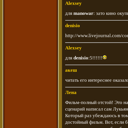
Alexsey
для
manowar
: зато кино окуп
denisio
http://www.livejournal.com/c
Alexsey
для
denisio
:5!!!!!!
акеш
читать его интереснее оказало
Лена
Фильм-полный отстой! Это над
сценарий написал сам Лукьяне
Который раз убеждаюсь в том
достойный фильм. Вот, если