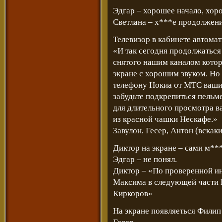
Эдгар – хорошее начало, хор
Светлана – х***е продолжени
Телевизор в кабинете автома
«И так сегодня продолжаться
снятого нашим каналом котор
экране с хорошим звуком. Но 
телефону Нокиа от МТС вашим
забудьте подкрепиться пельм
для длительного просмотра в
из красной чашки Нескафе.»
Завулон, Гесер, Антон (вска
Диктор на экране – сами м**
Эдгар – не понял.
Диктор – «По проверенной и
Максима в следующей части 
Киркоров»
На экране появляеться Филип