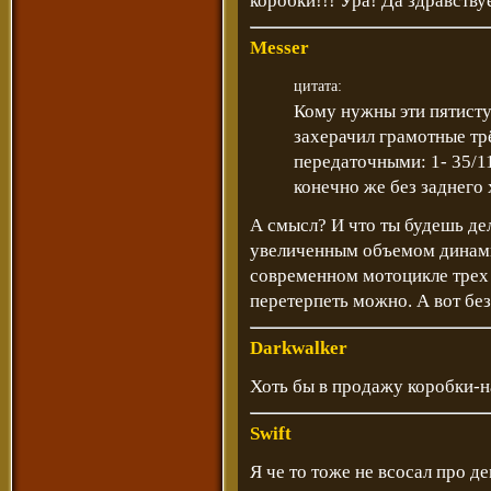
коробки!!! Ура! Да здравст
Messer
цитата:
Кому нужны эти пятисту
захерачил грамотные трё
передаточными: 1- 35/11(
конечно же без заднего 
А смысл? И что ты будешь дел
увеличенным объемом динамик
современном мотоцикле трех п
перетерпеть можно. А вот бе
Darkwalker
Хоть бы в продажу коробки-
Swift
Я че то тоже не всосал про д