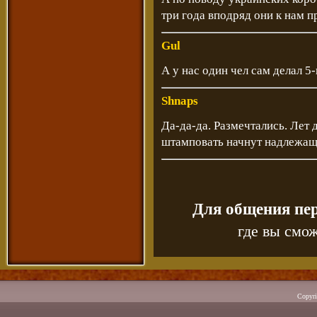
три года вподряд они к нам п
Gul
А у нас один чел сам делал 5-
Shnaps
Да-да-да. Размечтались. Лет 
штамповать начнут надлежаще
Для общения пе
где вы смож
Copyr