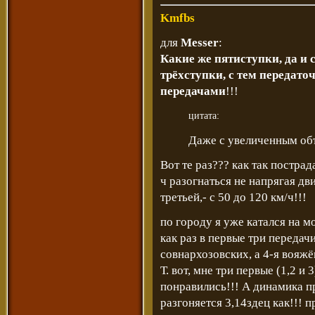
Kmfbs
для
Messer
:
Какие же пятиступки, да и
трёхступки, с тем передато
передачами
!!!
цитата:
Даже с увеличенным об
Вот те раз??? как так постра
ч разогнаться не напрягая дви
третьей,- с 50 до 120 км/ч!!!
по городу я уже катался на мо
как раз в первые три передачи
совнархозовских, а 4-я вояжё
Т. вот, мне три первые (1,2 и
понравились!!! А динамика про
разгоняется 3,14здец как!!! 