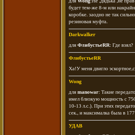
для
Wong
:Не ,дядька ,не прав
будет тем-же 8-м или накрайн
коробке. заодно не так сильн
резиновая муфта.
Darkwalker
для
ФлибустьеRR
: Где взял?
ФлибустьеRR
Ха!У меня двигло эскортное,с
Wong
для
manowar
: Такие передат
имел близкую мощность с 750
10-13 л.с.). При этих передат
сек., и максималка была в 17
УДАВ