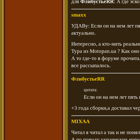
для
ФлибустьеRR
: А где эс
smaxx
УДАВу: Если он на нем лет пят
актуально.
Интересно, а кто-нить реальн
Тура из Motopan.ua ? Как оно
А то где-то в форуме прочита
все рассыпалось.
ФлибустьеRR
цитата:
Если он на нем лет пять 
+3 года сборки,а доставал че
MIXAA
Читал я читал а так и не поня
А по поводу украинских коро