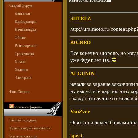
Категория:
Трансмиссия
Старый форум
Двигатель
SHTRLZ
Карбюраторы
http://uralmoto.ru/content.ph
Начинающим
Общие
BIGRED
Разговорчики
Все конечно здорово, но когд
Трансмиссия
уже будет лет 100
Химия
Ходовая
ALGUNIN
Электрика
начали за здравие закончили 
ну выпустите партию этих кор
Фото Тюнинг
скажут что лучше и смело в б
новое на форуме
YouZver
Главная передача.
Опять они людей байками тр
Купить сэндвич панели ппс
kpect
Беседки под ключ