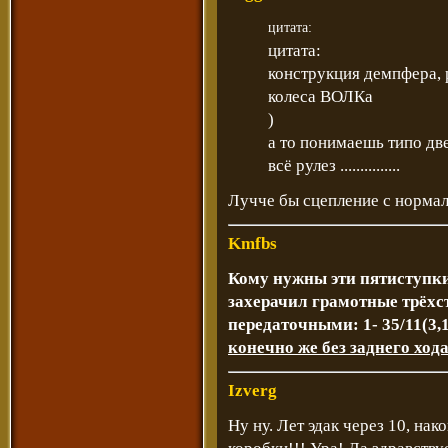
цитата:
цитата:
конструкция демпфера, 
колеса ВОЛКа
)
а то понимаешь типо дв
всё рулез ...............
Лучче бы сцепление с норм
Kmfbs
Кому нужны эти пятиступки
захерачил грамотные трёхст
передаточными: 1- 35/11(3,18
конечно же без заднего ход
Izverg
Ну ну. Лет эдак через 10, на