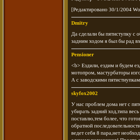
[Редактировано 30/1/2004 W
Dmitry
Да сделали бы пятиступку с
задним ходом я был бы рад вх
Pensioner
<b> Ездили, ездим и будем ез
мотопром, мастурбаторы изг
А с заводскими пятистиупкам
skyfox2002
У нас проблем дома нет с пят
убирать задний ход,типа весь 
поставлю,тем более, что гото
обратной последовательности,
ведет себя 8 пара,нет необх