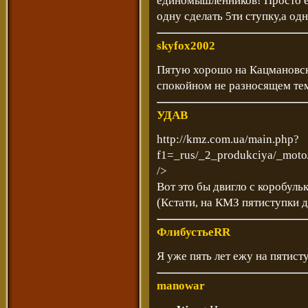
единомышленников! Просто е
одну сделать 5ти ступку,а од
skyfox2002
Пятую хорошо на Кацмановски
спокойном не разносящем те
УДАВ
http://kmz.com.ua/main.php?
f1=_rus/_2_produkciya/_moto
/>
Вот это бы двигло с коробульк
(Кстати, на КМЗ пятиступки 
ФлибустьеRR
Я уже пять лет ежу на пятист
manowar