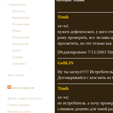
Категория:
Ходовая
Старый форум
Двигатель
Timik
Карбюраторы
Начинающим
хе-хе|
Общие
нужен дефектоскоп, у кого ет
раму проверить, все ли швы 
Разговорчики
просветить, но это только ка
Трансмиссия
Химия
[Редактировано 7/12/2003 Ti
Ходовая
GoBLIN
Электрика
Ну ты загнул!!!!! Истребител
Фото Тюнинг
Договаривайся с кем нить из 
новое на форуме
Timik
хе-хе|
Купить сэндвич панели ппс
не истребитель. а хочу прове
Главная передача.
слишком дешево для такой ра
Беседки под ключ