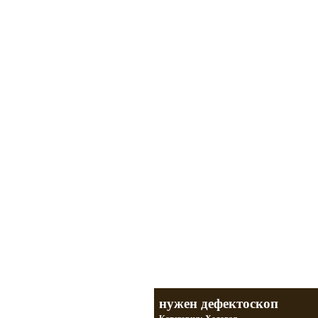
Мотоциклы Урал и Днепр
а также про Байкеров, баб и гаражи
Большая кол
Фотографии т
тюнинг днепр
разделы
нужен дефектоскоп