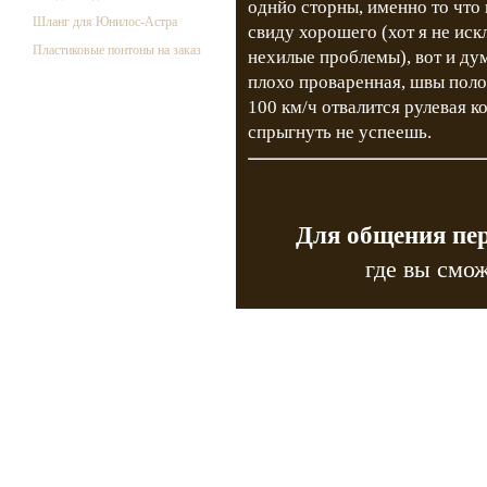
однйо сторны, именно то что 
Шланг для Юнилос-Астра
свиду хорошего (хот я не иск
Пластиковые понтоны на заказ
нехилые проблемы), вот и дум
плохо проваренная, швы поло
100 км/ч отвалится рулевая ко
спрыгнуть не успеешь.
Для общения пе
где вы смож
Copyr