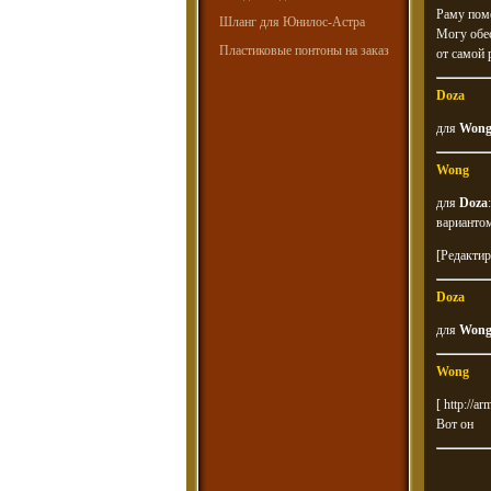
Раму поме
Шланг для Юнилос-Астра
Могу обес
Пластиковые понтоны на заказ
от самой 
Doza
для
Won
Wong
для
Doza
варианто
[Редактир
Doza
для
Won
Wong
[
http://
Вот он