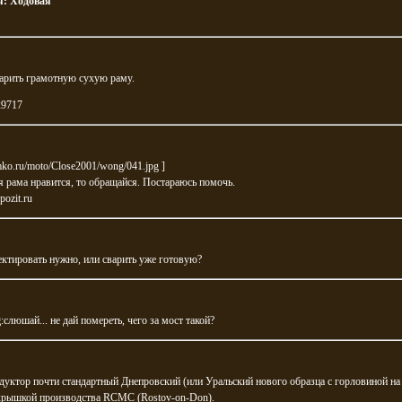
я:
Ходовая
арить грамотную сухую раму.
29717
rmko.ru/moto/Close2001/wong/041.jpg
]
я рама нравится, то обращайся. Постараюсь помочь.
ozit.ru
ектировать нужно, или сварить уже готовую?
g
:слюшай... не дай помереть, чего за мост такой?
дуктор почти стандартный Днепровский (или Уральский нового образца с горловиной на 
 крышкой производства RCMC (Rostov-on-Don).