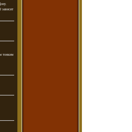
Дону.
ё зависит
им тонким