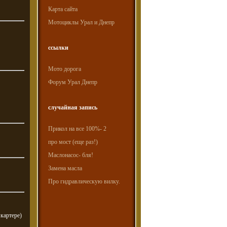
Карта сайта
Мотоциклы Урал и Днепр
ссылки
Мото дорога
Форум Урал Днепр
случайная запись
Прикол на все 100%- 2
про мост (еще раз!)
Маслонасос- бля!
Замена масла
Про гидравлическую вилку.
картере)