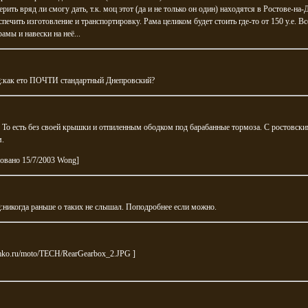
рить вряд ли смогу дать, т.к. моц этот (да и не только он один) находятся в Ростове-на-
печить изготовление и транспортировку. Рама целиком будет стоить где-то от 150 у.е. Вс
рамы и навески на неё...
g
:как ето ПОЧТИ стандартный Днепровский?
: То есть без своей крышки и отпиленным ободком под барабанные тормоза. С ростовск
м.
овано 15/7/2003 Wong]
g
:никогда раньше о таких не слышал. Поподробнее если можно.
armko.ru/moto/TECH/RearGearbox_2.JPG
]