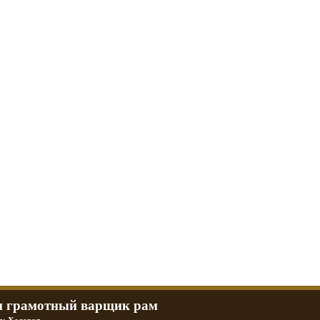
л и Днепр
 баб и гаражи
Большая коллекция фотографий тюнингованных уралов
R
Фотографии тюнинга урала и днепра
ч
тюнинг днепра и урала
P
 грамотный варщик рам