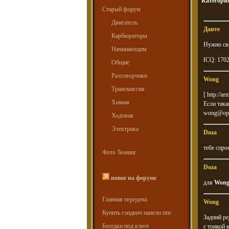
Категори
Старый форум
Двигатель
Данте
Карбюраторы
Нужно св
Начинающим
ICQ: 170
Общие
Разговорчики
Wong
Трансмиссия
[
http://a
Химия
Если така
wong@opp
Ходовая
Электрика
Doza
тебе спро
Фото Тюнинг
Doza
новое на форуме
для
Won
Главная передача.
Wong
Купить сэндвич панели ппс
Задний ре
Беседки под ключ
с тонкой