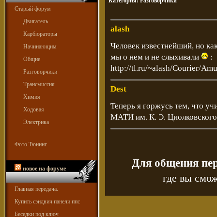
Категория:
Разговорчики
Старый форум
Двигатель
alash
Карбюраторы
Человек известнейший, но как
Начинающим
мы о нем и не слыхивали
:
Общие
http://tl.ru/~alash/Courier/Am
Разговорчики
Трансмиссия
Dest
Химия
Теперь я горжусь тем, что у
Ходовая
МАТИ им. К. Э. Циолковского
Электрика
Фото Тюнинг
Для общения пе
новое на форуме
где вы смож
Главная передача.
Купить сэндвич панели ппс
Беседки под ключ