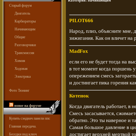
Категория:
Начинающим
Старый форум
Двигатель
PILOT666
Карбюраторы
Начинающим
Народ, плиз, объясните мне,
Общие
зижигания. Как он вличет на 
Разговорчики
MadFox
Трансмиссия
Химия
если его не будет тогда на вы
в тот момент когда поршень у
Ходовая
опережением смесь загораеть
Электрика
и достингает пика горения ка
Фото Тюнинг
Котенок
новое на форуме
Когда двигатель работает, в
Смесь засасывается, сжимаетс
Купить сэндвич панели ппс
обратно. Это ты наверное и т
Главная передача.
Самая большое давление в ци
достигает верхней мертвой то
Беседки под ключ