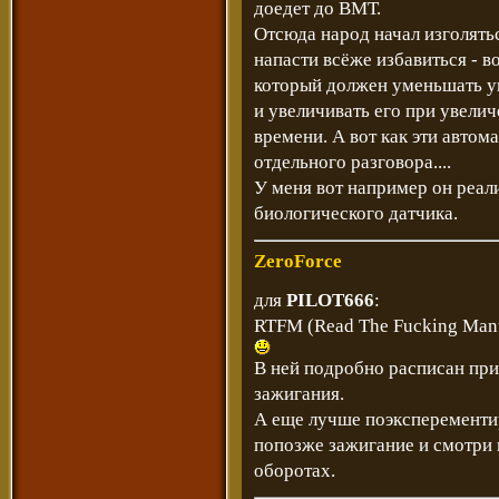
доедет до ВМТ.
Отсюда народ начал изголятьс
напасти всёже избавиться - в
который должен уменьшать у
и увеличивать его при увели
времени. А вот как эти автом
отдельного разговора....
У меня вот например он реал
биологического датчика.
ZeroForce
для
PILOT666
:
RTFM (Read The Fucking Manu
В ней подробно расписан при
зажигания.
А еще лучше поэксперементи
попозже зажигание и смотри 
оборотах.