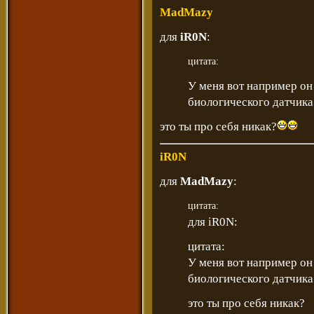
MadMazy
для
iR0N
:
цитата:
У меня вот например он
биологического датчика
это ты про себя никак?
iR0N
для
MadMazy
:
цитата:
для iR0N:
цитата:
У меня вот например он
биологического датчика
это ты про себя никак?