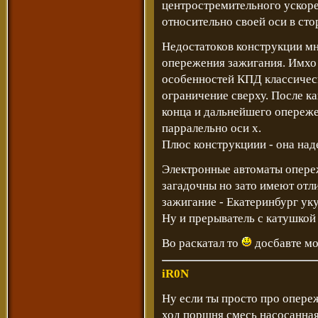
центростремительного ускоре
относительно своей оси в ст
Недостатоков конструкции мн
опережения зажигания. Имхо 
особенностей КПД классическ
ограничение сверху. После к
конца и дальнейшего опереже
парралельно оси x.
Плюс конструкциии - она над
Электронные автоматы опере
загадочны но зато имеют отл
зажигание - Екатеринбург укут
Ну и прерыватель с катушкой
Во раскатал то
досбавте мо
iR0N
Ну если ты просто про опере
ход поршня смесь насосанная