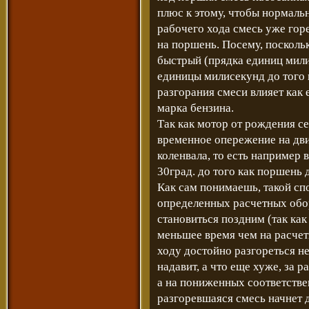
плюс к этому, чтобы нормаль
рабочего хода смесь уже гор
на поршень. Посему, посколь
быстрый (прядка единиц милис
единицы милисекунд до того 
разгорания смеси влияет как е
марка бензина.
Так как мотор от рождения с
временное опережение на дви
коленвала, то есть например
30град. до того как поршень 
Как сам понимаешь, такой спо
определенных расчетных обо
становиться поздним (так как
меньшее время чем на расчет
ходу достойно разгореться н
надавит, а что еще хуже, за р
а на пониженных соответстве
разгоревшаяся смесь начнет д