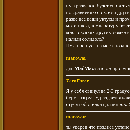
ну а разве кто будет спорить
по сравнению со всеми други
разве все ваши уктусы и проч
мотоцикла, температуру возд
много всяких других моменто
налили солидола?
Ну а про пуск на мега-поздн
manowar
для
MadMazy
:это он про ру
ZeroForce
Я у себя свинул на 2-3 граду
берет нагрузку, раздается ка
стучат об стенки цилиндров. 
manowar
ты уверен что позднее устан