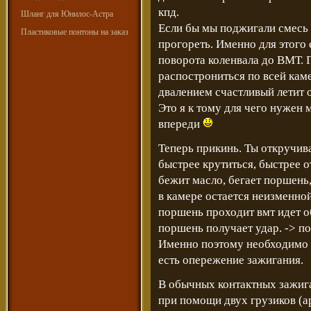
кпд.
Шланг для Юнилос-Астра
Если бы мы поджигали смесь 
Пластиковые понтоны на заказ
прогореть. Именно для этого 
поворота коленвала до ВМТ. 
распострониться по всей кам
двалением счастливый летит 
Это я к тому для чего нужен
впереди
Теперь прикинь. Ты откручив
быстрее крутиться, быстрее 
бежит масло, бегает поршень,
в камере остается неизменной
поршень проходит вмт идет об
поршень получает удар. -> п
Именно поэтому необходимо 
есть опережение зажигания.
В обычных контактных зажига
при помощи двух грузиков (а