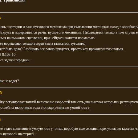
я:
Трансмиссия
x
ены шестерни и вала пускового механизма при скатывании мотоцикла назад в коробке р
 хруст и подергивается рычаг пускового механизма. Наблюдается только в том случае е
ься на выжатом сцеплении, при нейтрали катится нормально.
ет нормально. только вторая стала втыкаться туговато.
ет быть дело? Разбирать все равно придется, просто хоу проконсультироваться.
 8.103-10
ез задней передачи.
ие не ведёт?
N
бку регулировал точней включение скоростей там есть два винтика которыми регулирует
точней их включение тока это надо делать по умной книге
x
не ведет сцепление и умную книгу читал, поробую еще сегодня порегулить, но кажется чт
 и пусковой шестерней.