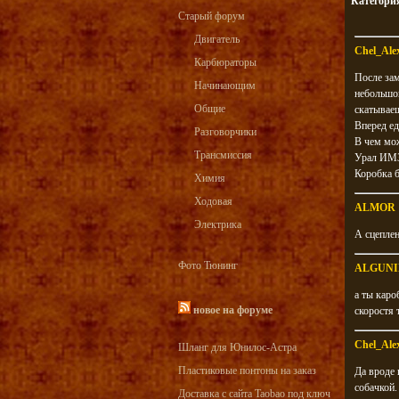
Категори
Старый форум
Двигатель
Chel_Ale
Карбюраторы
После зам
Начинающим
небольшой
Общие
скатываеш
Вперед ед
Разговорчики
В чем мож
Трансмиссия
Урал ИМЗ
Коробка б
Химия
Ходовая
ALMOR
Электрика
А сцеплен
Фото Тюнинг
ALGUNI
а ты каро
новое на форуме
скоростя 
Chel_Ale
Шланг для Юнилос-Астра
Пластиковые понтоны на заказ
Да вроде 
собачкой.
Доставка с сайта Taobao под ключ