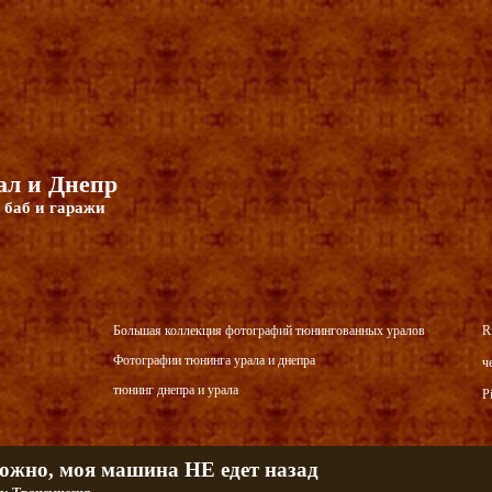
л и Днепр
 баб и гаражи
Большая коллекция фотографий тюнингованных уралов
R
Фотографии тюнинга урала и днепра
ч
тюнинг днепра и урала
P
ожно, моя машина НЕ едет назад