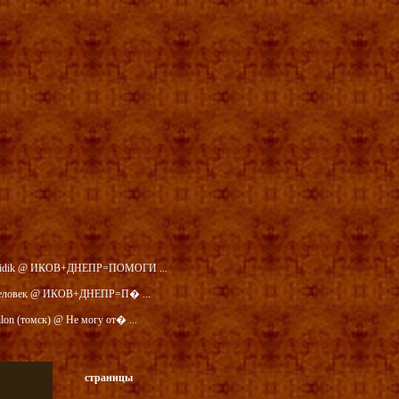
idik @ ИКОВ+ДНЕПР=ПОМОГИ ...
еловек @ ИКОВ+ДНЕПР=П� ...
ilon (томск) @ Не могу от� ...
страницы