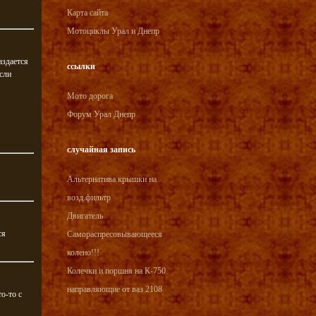
Карта сайта
Мотоциклы Урал и Днепр
аздается
ссылки
сли
Мото дорога
Форум Урал Днепр
случайная запись
Альтернатива крышки на
возд.фильтр
Двигатель
ся
Самораспресовывающееся
колено!!!
Колечки и поршня на К-750
направляющие от ваз 2108
о-то с