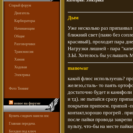
Категория:
Электрика
Старый форум
Двигатель
Дым
Карбюраторы
Уже несколько раз припаивал
Начинающим
ближний свет (паяю без сопле
Общие
красивый), проходит пара дне
Разговорчики
Нагрузки лишней - пара "кап
Трансмиссия
З.Ы. Хотелось бы услышать 
Химия
Ходовая
manowar
Электрика
какой флюс используешь? пр
железо,сталь- то паять ортоф
Фото Тюнинг
достаточно будет и канифоли 
и тд). не пытайся сразу прип
новое на форуме
покрытия припоем. припой -по
контакт,хорошо прогрей . при
Купить сэндвич панели ппс
после пайки провода закрепи
Главная передача.
пульту, что-бы на месте пайк
Беседки под ключ