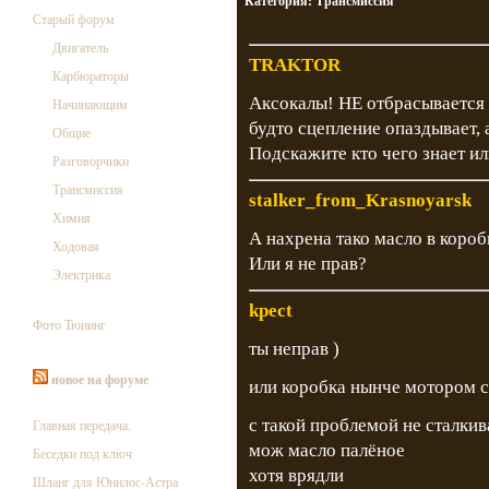
Категория:
Трансмиссия
Старый форум
Двигатель
TRAKTOR
Карбюраторы
Аксокалы! НЕ отбрасывается 
Начинающим
будто сцепление опаздывает, а
Общие
Подскажите кто чего знает ил
Разговорчики
Трансмиссия
stalker_from_Krasnoyarsk
Химия
А нахрена тако масло в коро
Ходовая
Или я не прав?
Электрика
kpect
Фото Тюнинг
ты неправ )
новое на форуме
или коробка нынче мотором с
с такой проблемой не сталкив
Главная передача.
мож масло палёное
Беседки под ключ
хотя врядли
Шланг для Юнилос-Астра