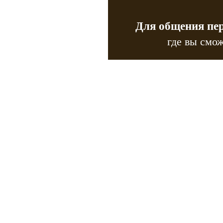
Для общения пе
где вы смож
Copyr