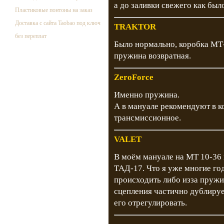
а до заливки свежего как был
Пластиковые понтоны на заказ
Доставка с сайта Taobao под ключ
TRAKTOR
без переплат
Было нормально, коробка МТ-
пружина возвратная.
ZeroForce
Именно пружина.
А в мануале рекомендуют в к
трансмиссионное.
VALET
В моём мануале на МТ 10-36 
ТАД-17. Что я уже многие го
происходить либо изза пружи
сцепления частично дублируе
его отрегулировать.