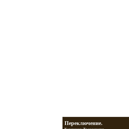
Мотоциклы Урал и Днепр
а также про Байкеров, баб и гаражи
Большая кол
Фотографии т
тюнинг днепр
разделы
Переключение.