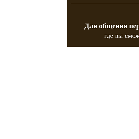
Для общения пе
где вы смож
Copyr