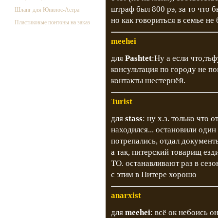
штраф был 800 рэ, за то что б
Шланг для Юнилос-Астра
но как говориться в семье не
Пластиковые понтоны на заказ
meehei
для
Pashtet
:Ну а если что,ть
консультация по городу не поме
контакты шестернёй.
Turist
для
stass
: ну х.з. только что 
находился... остановили один
потрепались, отдал документ
а так, питерский товарищ езд
ТО. останавливают раз в сезон
с этим в Питере хорошо
anarxist
для
meehei
: всё ок небоись о