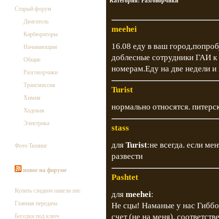
Категория:
Разговорчики
Старый форум
Двигатель
meehei
Карбюраторы
16.08 еду в ваш город,попро
Начинающим
доблесные сотрудники ГАИ к
Общие
номерам.Еду на две недели и 
Разговорчики
Трансмиссия
Turist
Химия
нормально относятся. питерс
Ходовая
Электрика
stass
для
Turist
:не всегда. если ме
Фото Тюнинг
развести
новое на форуме
Pashtet
Купить сэндвич панели ппс
для
meehei
:
Главная передача.
Не сцы! Наманые у нас Гиббо
счет (не на меня), соответст
Беседки под ключ