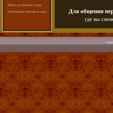
Шланг для Юнилос-Астра
Для общения пе
Пластиковые понтоны на заказ
где вы смож
Copyr