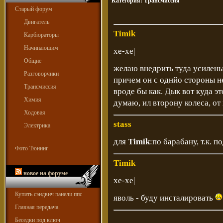
Категория:
Трансмиссия
Старый форум
Двигатель
Timik
Карбюраторы
Начинающим
хе-хе|
Общие
желаю внедрить туда усилены
Разговорчики
причем он с однйо стороны н
Трансмиссия
вроде бы как. Дык вот куда э
Химия
думаю, ил второну колеса, от 
Ходовая
stass
Электрика
для
Timik
:по барабану, т.к. 
Фото Тюнинг
Timik
новое на форуме
хе-хе|
Купить сэндвич панели ппс
яволь - буду инсталировать
Главная передача.
Беседки под ключ