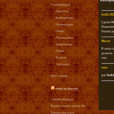
Категори
Старый форум
Двигатель
SerkL192
Карбюраторы
Сделал ВС
Начинающим
Помогите 
Общие
Оплата де
Разговорчики
Messer
Трансмиссия
Я смогу п
Химия
делается 
Ходовая
счет.
Электрика
stass
для
Serk
Фото Тюнинг
новое на форуме
Главная передача.
Купить сэндвич панели ппс
Беседки под ключ