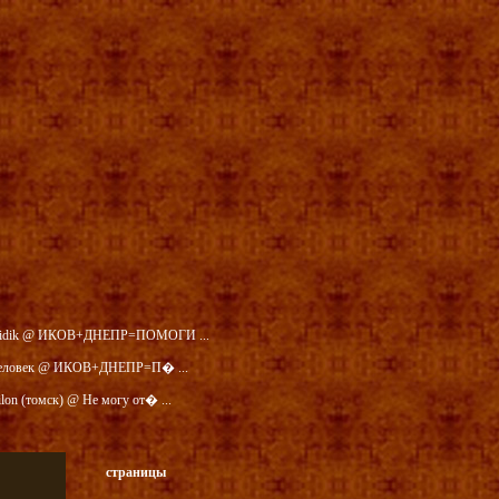
idik @ ИКОВ+ДНЕПР=ПОМОГИ ...
еловек @ ИКОВ+ДНЕПР=П� ...
ilon (томск) @ Не могу от� ...
страницы