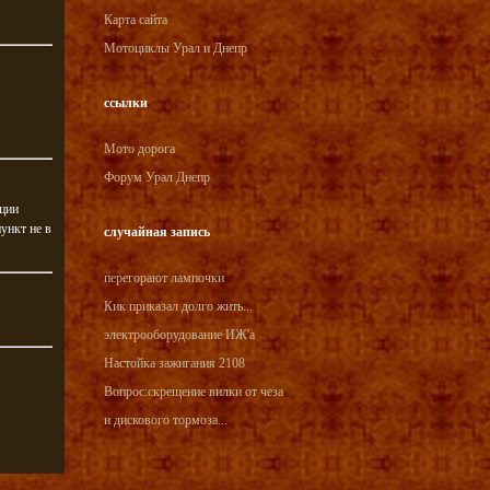
Карта сайта
Мотоциклы Урал и Днепр
ссылки
Мото дорога
Форум Урал Днепр
кции
пункт не в
случайная запись
перегорают лампочки
Кик приказал долго жить...
электрооборудование ИЖ'а
Настойка зажигания 2108
Вопрос:скрещение вилки от чеза
и дискового тормоза...