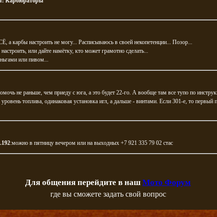
я:
Карбюраторы
Ё, а карбы настроить не могу... Расписываюсь в своей некопетенции... Позор...
настроить, или дайте намётку, кто может грамотно сделать...
ньгами или пивом...
омочь не раньше, чем приеду с юга, а это будет 22-го. А вообще там все тупо по инстру
- уровень топлива, одинаковая установка игл, а дальше - винтами. Если 301-е, то первый 
L192
:можно в пятницу вечером или на выходных +7 921 335 79 02 стас
Для общения перейдите в наш
Мото Форум
где вы сможете задать свой вопрос