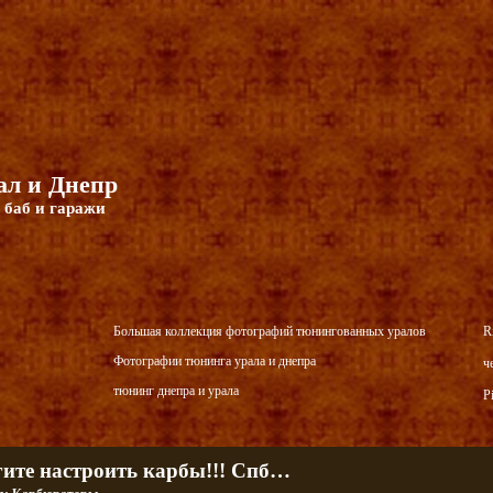
л и Днепр
 баб и гаражи
Большая коллекция фотографий тюнингованных уралов
R
Фотографии тюнинга урала и днепра
ч
тюнинг днепра и урала
P
ите настроить карбы!!! Спб…